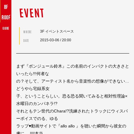
8F
EVENT
♪
ROOF
GUIDE
3F イベントスペース
WHERE
2015-03-06
/ 20:00
DATE
まず『ボンジュール鈴木』この名前のインパクトの大きさと
いったら!!!何者な
の？そして、アーティスト名から音楽性の想像ができない…
どうやら宅録系女
子、ということらしい。恐る恐る聞いてみると相対性理論×
水曜日のカンパネラ!?
それともテン世代のChara!?洗練されたトラックにウィスパ
ーボイスでのる、ゆる
ラップ♥動画サイトで『allo allo 』を聴いた瞬間から彼女の
虜に….!!!!本当