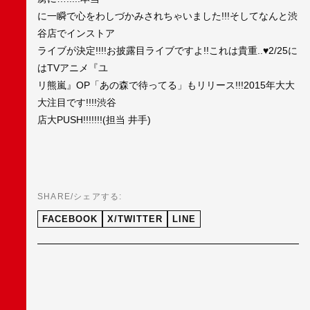
に一瞬で心をわしづかみされちゃいました!!!そしてなんと渋
谷店でインストア
ライブが決定!!!!お披露目ライブですよ!!これは貴重..♥2/25に
はTVアニメ『ユ
リ熊嵐』OP「あの森で待ってる」もリリース!!!2015年大大
大注目です!!!!渋谷
店大PUSH!!!!!!!(担当 井手)
SHARE/シェアする:
FACEBOOK
X/TWITTER
LINE