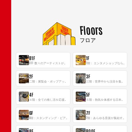
Floors
フロア
B1F
1F
B1F: 数々のアーティストが立った、インストアイベントの聖地！
1階： エンタメショップならではのイマーシブ空間
2F
3F
二階：展覧会・ポップアップストア等を開催！大型催事スペース「TOWER SPACE SHIBUYA」
三階：世界中から注目を集める〈日本のポップカルチャー〉の発信基地！
4F
5F
４階：全ての推し活を応援するフロア！
５階：熱気を体感する日本一のK-POP空間！
6F
7F
6階：スタンディング・ビアバーを新設した日本最大規模のレコード専門フロア！
7階：あらゆる音楽が集結する最多ジャンルフロア！
8F
ROOF