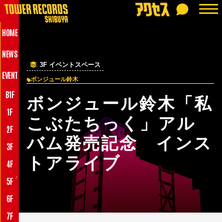
HOME
NEWS
3F イベントスペース
EVENT
ボンジュール鈴木
B1F
ボンジュール鈴木「私
1F
こぶたちっく」アル
2F
バム発売記念 インス
3F
トアライブ
4F
♪
5F
6F
7F