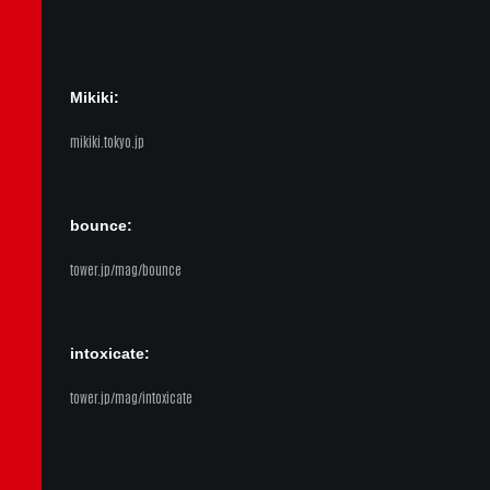
Mikiki:
mikiki.tokyo.jp
bounce:
tower.jp/mag/bounce
intoxicate:
tower.jp/mag/intoxicate