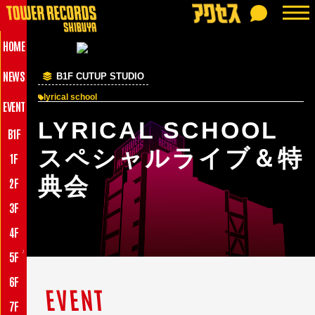
HOME
NEWS
B1F CUTUP STUDIO
lyrical school
EVENT
LYRICAL SCHOOL
B1F
スペシャルライブ＆特
1F
典会
2F
3F
4F
♪
5F
6F
EVENT
7F