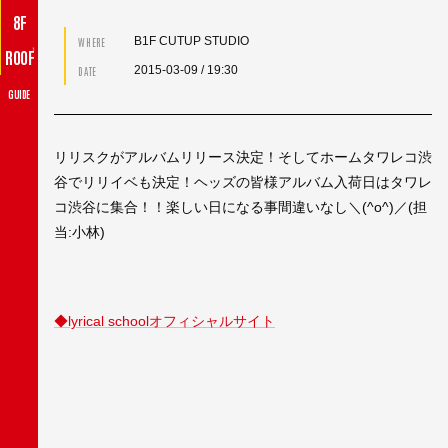
8F
B1F CUTUP STUDIO
WHERE
♪
ROOF
2015-03-09
/ 19:30
DATE
GUIDE
リリスクがアルバムリリース決定！そしてホームタワレコ渋
谷でリリイベも決定！ヘッズの皆様アルバム入荷日はタワレ
コ渋谷に集合！！楽しい日になる事間違いなし＼(^o^)／(担
当:小林)
◆lyrical schoolオフィシャルサイト