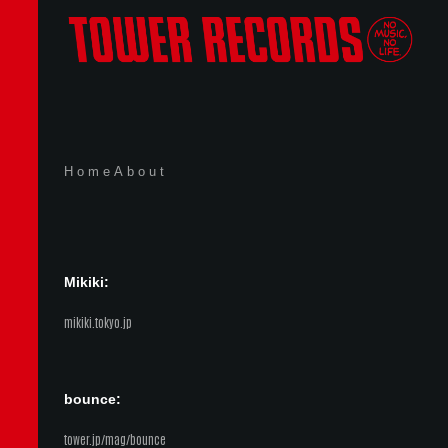
Home
About
Mikiki:
mikiki.tokyo.jp
bounce:
tower.jp/mag/bounce