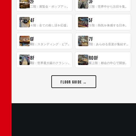
2F
3F
二階：展覧会・ポップアップストア等を開催！大型催事スペース「TOWER SPACE SHIBUYA」
三階：世界中から注目を集める〈日本のポップカルチャー〉の発信基地！
4F
5F
４階：全ての推し活を応援するフロア！
５階：熱気を体感する日本一のK-POP空間！
6F
7F
6階：スタンディング・ビアバーを新設した日本最大規模のレコード専門フロア！
7階：あらゆる音楽が集結する最多ジャンルフロア！
8F
ROOF
8階：世界最大級のクラシック音楽専門フロア！
屋上階：都会の中心で開放感あふれるルーフトップイベントスペース
FLOOR GUIDE →