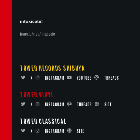
intoxicate:
tower.jp/mag/intoxicate
TOWER RECORDS SHIBUYA
X
INSTAGRAM
YOUTUBE
THREADS
TOWER VINYL
X
INSTAGRAM
THREADS
SITE
TOWER CLASSICAL
X
INSTAGRAM
SITE