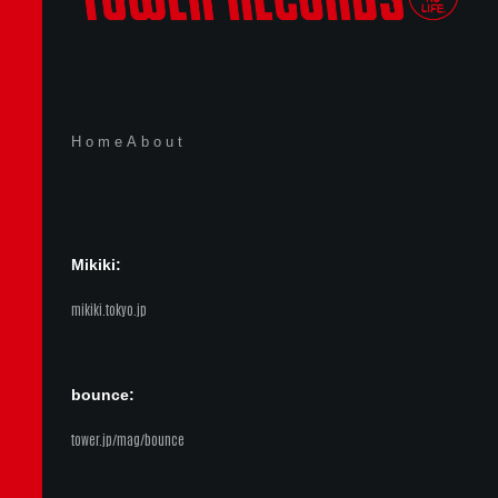
Home
About
Mikiki:
mikiki.tokyo.jp
bounce:
tower.jp/mag/bounce