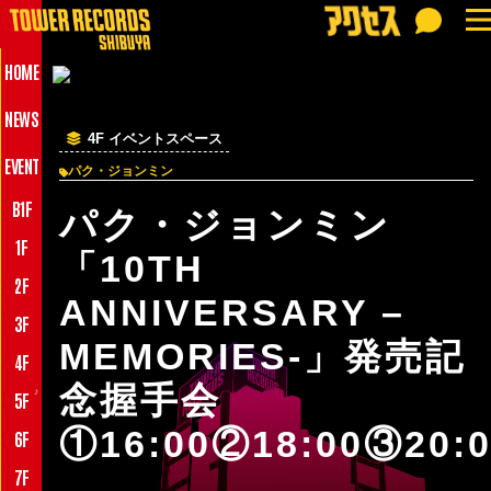
HOME
NEWS
4F イベントスペース
EVENT
パク・ジョンミン
B1F
パク・ジョンミン
1F
「10TH
2F
ANNIVERSARY –
3F
MEMORIES-」発売記
4F
念握手会
♪
5F
①16:00②18:00③20:0
6F
7F