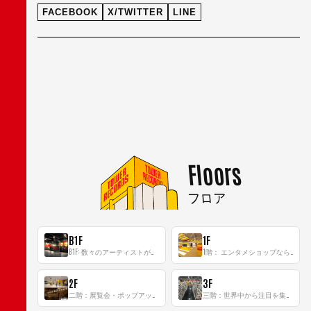
FACEBOOK
X/TWITTER
LINE
Floors
フロア
B1F
1F
B1F: 数々のアーティストが立った、インストアイベントの聖地！
1階： エンタメショップならではのイマーシブ空間
2F
3F
二階：展覧会・ポップアップストア等を開催！大型催事スペース「TOWER SPACE SHIBUYA」
三階：世界中から注目を集める〈日本のポップカルチャー〉の発信基地！