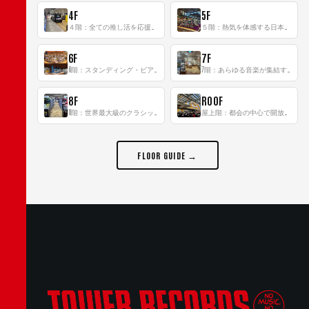
4F
5F
４階：全ての推し活を応援するフロア！
５階：熱気を体感する日本一のK-POP空間！
6F
7F
6階：スタンディング・ビアバーを新設した日本最大規模のレコード専門フロア！
7階：あらゆる音楽が集結する最多ジャンルフロア！
8F
ROOF
8階：世界最大級のクラシック音楽専門フロア！
屋上階：都会の中心で開放感あふれるルーフトップイベントスペース
FLOOR GUIDE →