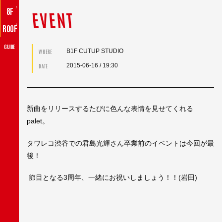
♪
8F
EVENT
♪
ROOF
GUIDE
B1F CUTUP STUDIO
WHERE
2015-06-16
/ 19:30
DATE
新曲をリリースするたびに色んな表情を見せてくれる
palet。
タワレコ渋谷での君島光輝さん卒業前のイベントは今回が最
後！
節目となる3周年、一緒にお祝いしましょう！！(岩田)