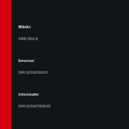
Mikiki:
mikiki.tokyo.jp
bounce:
tower.jp/mag/bounce
intoxicate:
tower.jp/mag/intoxicate