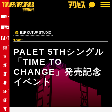
HOME
NEWS
B1F CUTUP STUDIO
EVENT
palet
♪
B1F
PALET 5THシングル
1F
「TIME TO
2F
CHANGE」発売記念
3F
イベント
4F
♪
5F
6F
7F