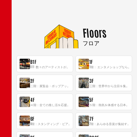
Floors
フロア
B1F
1F
B1F: 数々のアーティストが立った、インストアイベントの聖地！
1階： エンタメショップならではのイマーシブ空間
2F
3F
二階：展覧会・ポップアップストア等を開催！大型催事スペース「TOWER SPACE SHIBUYA」
三階：世界中から注目を集める〈日本のポップカルチャー〉の発信基地！
4F
5F
４階：全ての推し活を応援するフロア！
５階：熱気を体感する日本一のK-POP空間！
6F
7F
6階：スタンディング・ビアバーを新設した日本最大規模のレコード専門フロア！
7階：あらゆる音楽が集結する最多ジャンルフロア！