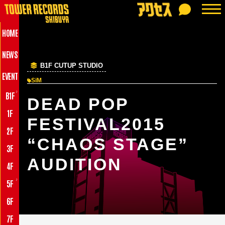
HOME
NEWS
B1F CUTUP STUDIO
EVENT
SiM
♪
B1F
DEAD POP
1F
FESTIVAL2015
2F
“CHAOS STAGE”
3F
AUDITION
4F
♪
5F
6F
7F