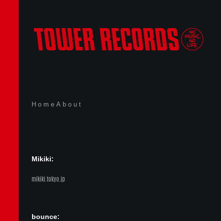
Home
About
Mikiki:
mikiki.tokyo.jp
bounce: