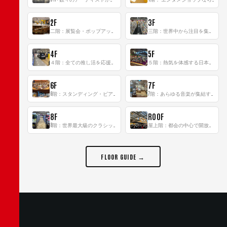
2F
3F
二階：展覧会・ポップアップストア等を開催！大型催事スペース「TOWER SPACE SHIBUYA」
三階：世界中から注目を集める〈日本のポップカルチャー〉の発信基地！
4F
5F
４階：全ての推し活を応援するフロア！
５階：熱気を体感する日本一のK-POP空間！
6F
7F
6階：スタンディング・ビアバーを新設した日本最大規模のレコード専門フロア！
7階：あらゆる音楽が集結する最多ジャンルフロア！
8F
ROOF
8階：世界最大級のクラシック音楽専門フロア！
屋上階：都会の中心で開放感あふれるルーフトップイベントスペース
FLOOR GUIDE →