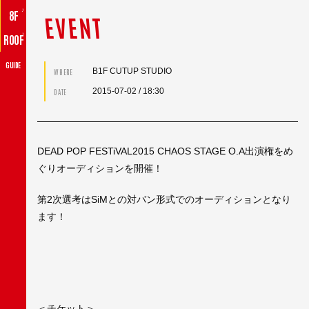
♪
8F
EVENT
♪
ROOF
GUIDE
B1F CUTUP STUDIO
WHERE
2015-07-02
/ 18:30
DATE
DEAD POP FESTiVAL2015 CHAOS STAGE O.A出演権をめ
ぐりオーディションを開催！
第2次選考はSiMとの対バン形式でのオーディションとなり
ます！
＜チケット＞