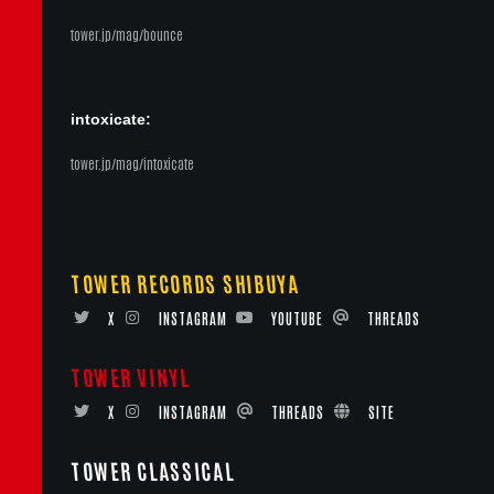
tower.jp/mag/bounce
intoxicate:
tower.jp/mag/intoxicate
TOWER RECORDS SHIBUYA
X
INSTAGRAM
YOUTUBE
THREADS
TOWER VINYL
X
INSTAGRAM
THREADS
SITE
TOWER CLASSICAL