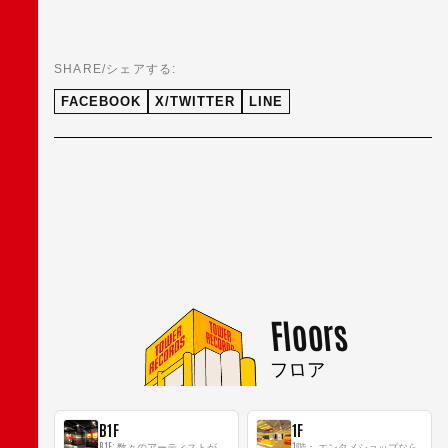
SHARE/シェアする:
FACEBOOK
X/TWITTER
LINE
Floors
フロア
B1F
1F
B1F: 数々のアーティストが立った、インストアイベントの聖地！
1階： エンタメショップならではのイマーシブ空間