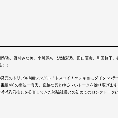
瀬彩海、野村みな美、小川麗奈、浜浦彩乃、田口夏実、和田桜子、
場！！
水)発売のトリプルA面シングル「ドスコイ！ケンキョにダイタン /ラ
え、番組MCの南波一海氏、嶺脇社長とゆる～いトークを繰り広げます
こと浜浦彩乃推しを公言してきた嶺脇社長との初めてのロングトーク