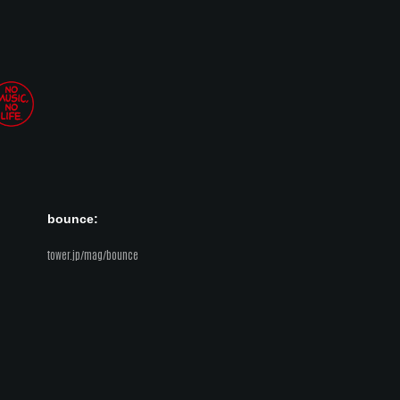
bounce:
tower.jp/mag/bounce