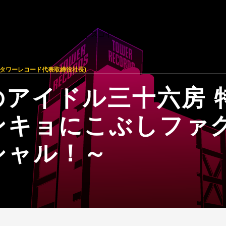
(タワーレコード代表取締役社長)
のアイドル三十六房 
ンキョにこぶしファ
シャル！～