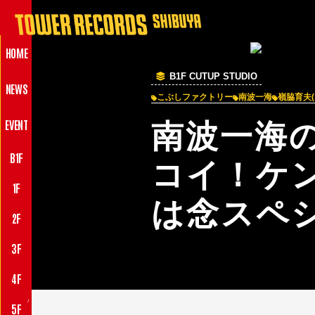
HOME
B1F CUTUP STUDIO
NEWS
こぶしファクトリー
南波一海
嶺脇育夫
EVENT
南波一海
B1F
コイ！ケ
1F
は念スペ
2F
3F
4F
♪
5F