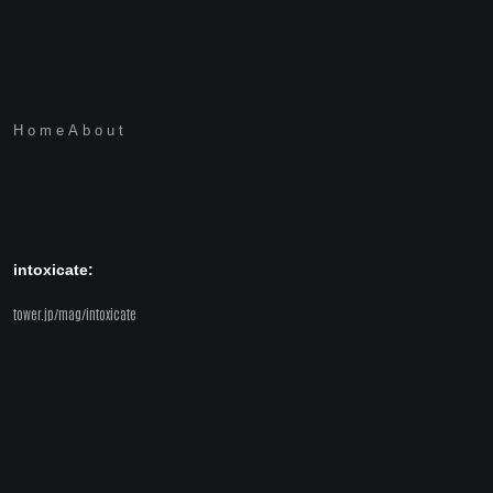
Home
About
intoxicate:
tower.jp/mag/intoxicate