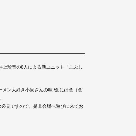
井上玲音の8人による新ユニット「こぶし
ーメン大好き小泉さんの唄 /念には念（念
。
は必見ですので、是非会場へ遊びに来てお