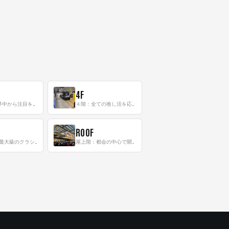
4F
三階：世界中から注目を集める〈日本のポップカルチャー〉の発信基地！
４階：全ての推し活を応援するフロア！
ROOF
8階：世界最大級のクラシック音楽専門フロア！
屋上階：都会の中心で開放感あふれるルーフトップイベントスペース