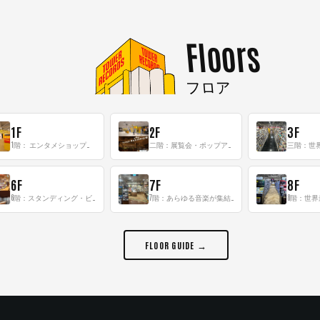
Floors
フロア
1F
2F
3F
1階： エンタメショップならではのイマーシブ空間
二階：展覧会・ポップアップストア等を開催！大型催事スペース「TOWER SPACE SHIBUYA」
6F
7F
8F
6階：スタンディング・ビアバーを新設した日本最大規模のレコード専門フロア！
7階：あらゆる音楽が集結する最多ジャンルフロア！
FLOOR GUIDE →