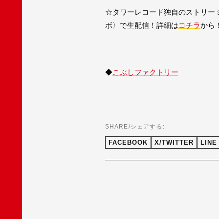
☆タワーレコード独自のストリーミン
ボ〉で生配信！詳細は
コチラ
から
◆
こぶしファクトリー
SHARE/シェアする:
FACEBOOK
X/TWITTER
LINE