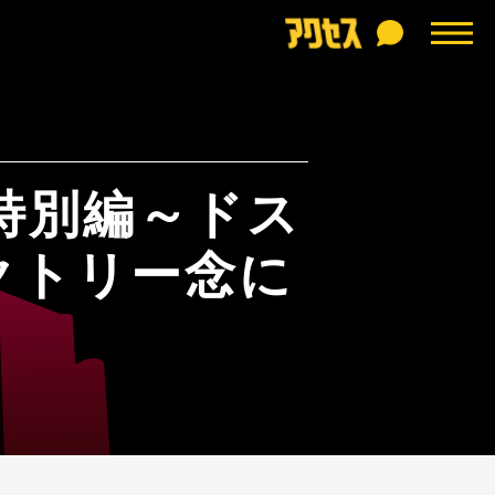
特別編～ドス
クトリー念に