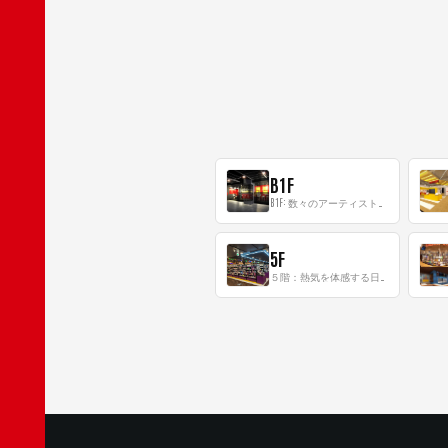
B1F
B1F: 数々のアーティストが立った、インストアイベントの聖地！
5F
５階：熱気を体感する日本一のK-POP空間！