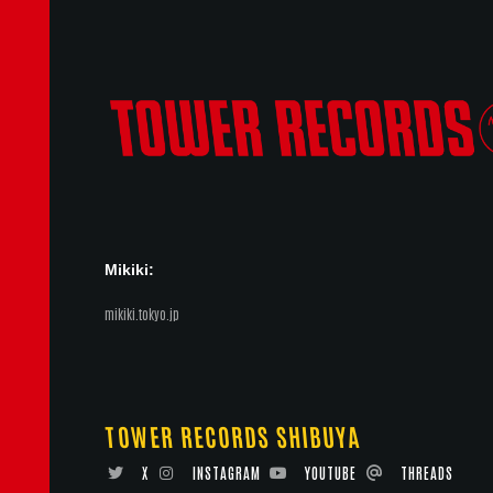
Mikiki:
mikiki.tokyo.jp
TOWER RECORDS SHIBUYA
X
INSTAGRAM
YOUTUBE
THREADS