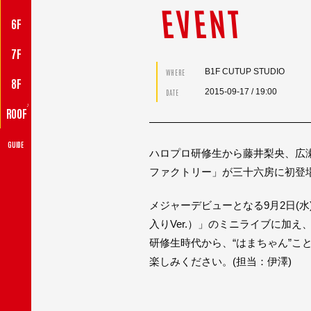
EVENT
6F
7F
B1F CUTUP STUDIO
WHERE
8F
2015-09-17
/ 19:00
DATE
♪
ROOF
GUIDE
ハロプロ研修生から藤井梨央、広
ファクトリー」が三十六房に初登
メジャーデビューとなる9月2日(
入りVer.）」のミニライブに加
研修生時代から、“はまちゃん”
楽しみください。(担当：伊澤)