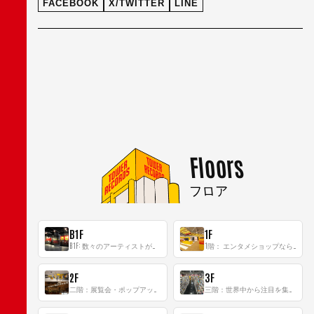
FACEBOOK
X/TWITTER
LINE
Floors
フロア
B1F
1F
B1F: 数々のアーティストが立った、インストアイベントの聖地！
1階： エンタメショップならではのイマーシブ空間
2F
3F
二階：展覧会・ポップアップストア等を開催！大型催事スペース「TOWER SPACE SHIBUYA」
三階：世界中から注目を集める〈日本のポップカルチャー〉の発信基地！