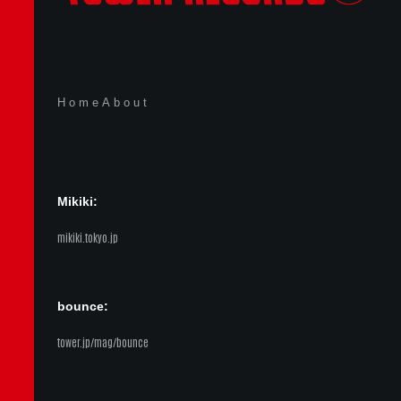
Home
About
Mikiki:
mikiki.tokyo.jp
bounce:
tower.jp/mag/bounce