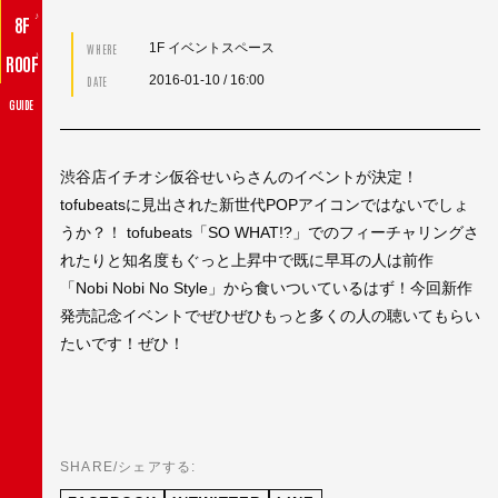
♪
8F
1F イベントスペース
WHERE
♪
ROOF
2016-01-10
/ 16:00
DATE
GUIDE
渋谷店イチオシ仮谷せいらさんのイベントが決定！
tofubeatsに見出された新世代POPアイコンではないでしょ
うか？！ tofubeats「SO WHAT!?」でのフィーチャリングさ
れたりと知名度もぐっと上昇中で既に早耳の人は前作
「Nobi Nobi No Style」から食いついているはず！今回新作
発売記念イベントでぜひぜひもっと多くの人の聴いてもらい
たいです！ぜひ！
SHARE/シェアする: