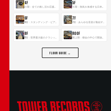
4F
5F
４階：全ての推し活を応援するフロア！
５階：熱気を体感する日本一のK-POP空間！
6F
7F
6階：スタンディング・ビアバーを新設した日本最大規模のレコード専門フロア！
7階：あらゆる音楽が集結する最多ジャンルフロア！
8F
ROOF
8階：世界最大級のクラシック音楽専門フロア！
屋上階：都会の中心で開放感あふれるルーフトップイベントスペース
FLOOR GUIDE →