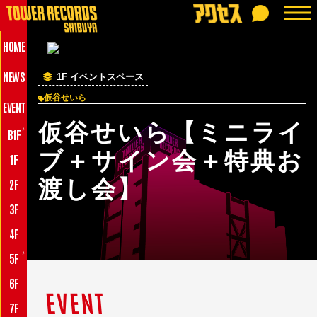
HOME
NEWS
1F イベントスペース
仮谷せいら
EVENT
仮谷せいら【ミニライ
♪
B1F
ブ＋サイン会＋特典お
1F
渡し会】
2F
3F
4F
♪
5F
6F
EVENT
7F