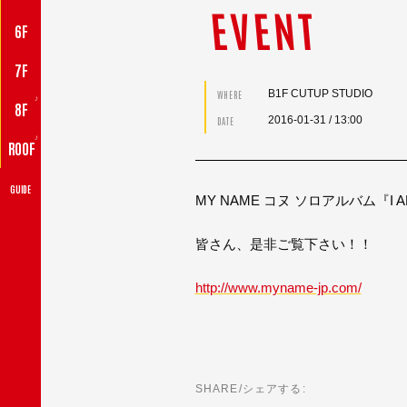
EVENT
6F
7F
B1F CUTUP STUDIO
WHERE
♪
8F
2016-01-31
/ 13:00
DATE
♪
ROOF
GUIDE
MY NAME コヌ ソロアルバム『
皆さん、是非ご覧下さい！！
http://www.myname-jp.com/
SHARE/シェアする: