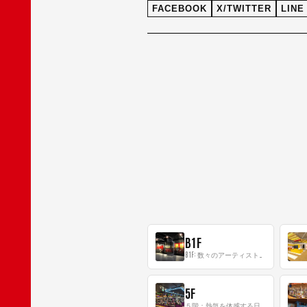
FACEBOOK
X/TWITTER
LINE
B1F
B1F: 数々のアーティストが立った、インストアイベントの聖地！
5F
５階：熱気を体感する日本一のK-POP空間！