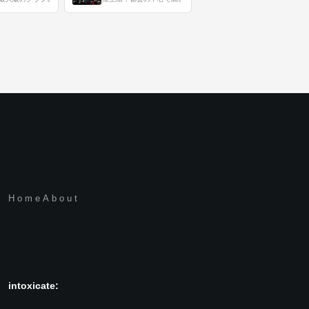
Home
About
intoxicate: