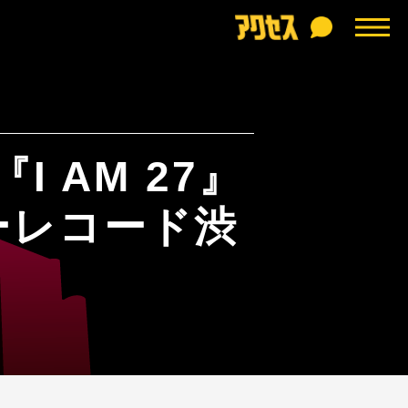
I AM 27』
ーレコード渋