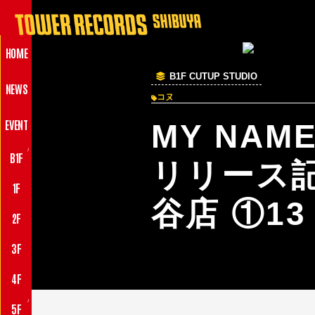
HOME
B1F CUTUP STUDIO
NEWS
コヌ
EVENT
MY NAM
♪
B1F
リリース
1F
谷店 ①13
2F
3F
4F
♪
5F