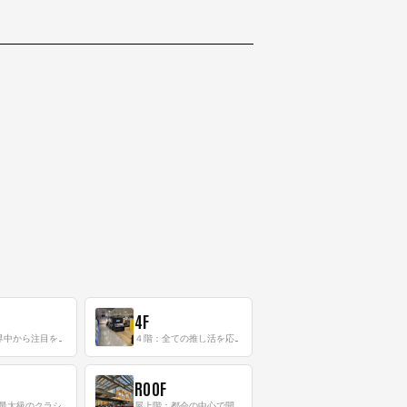
4F
三階：世界中から注目を集める〈日本のポップカルチャー〉の発信基地！
４階：全ての推し活を応援するフロア！
ROOF
8階：世界最大級のクラシック音楽専門フロア！
屋上階：都会の中心で開放感あふれるルーフトップイベントスペース