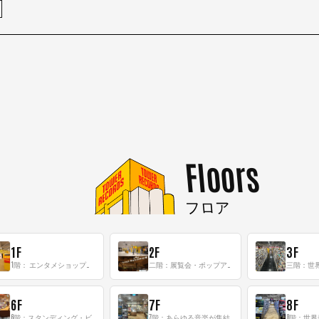
Floors
フロア
1F
2F
3F
1階： エンタメショップならではのイマーシブ空間
二階：展覧会・ポップアップストア等を開催！大型催事スペース「TOWER SPACE SHIBUYA」
6F
7F
8F
6階：スタンディング・ビアバーを新設した日本最大規模のレコード専門フロア！
7階：あらゆる音楽が集結する最多ジャンルフロア！