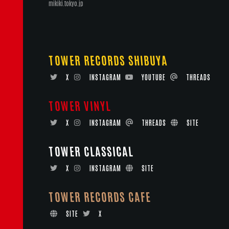
mikiki.tokyo.jp
TOWER RECORDS SHIBUYA
X
INSTAGRAM
YOUTUBE
THREADS
TOWER VINYL
X
INSTAGRAM
THREADS
SITE
TOWER CLASSICAL
X
INSTAGRAM
SITE
TOWER RECORDS CAFE
SITE
X