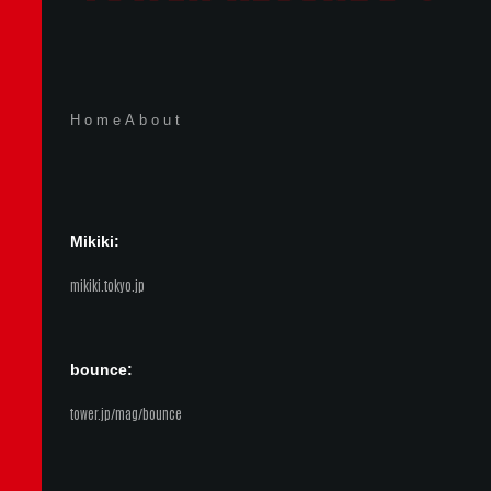
Home
About
Mikiki:
mikiki.tokyo.jp
bounce:
tower.jp/mag/bounce