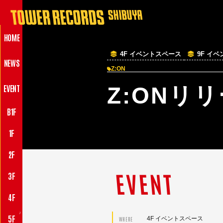
HOME
4F イベントスペース
9F イ
NEWS
Z:ON
EVENT
Z:ONリ
B1F
1F
2F
EVENT
3F
4F
♪
5F
4F イベントスペース
WHERE