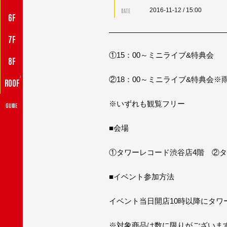
2016-11-12
/ 15:00
DATE
6F
7F
①15：00～ミニライブ&特典会
8F
♪
②18：00～ミニライブ&特典会
ROOF
※いずれも観覧フリー
GUIDE
■会場
①タワーレコード渋谷店4階 ②
■イベント参加方法
イベント当日開店10時以降にタ
※対象商品は数に限りがございま