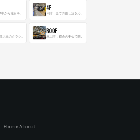
4F
三階：世界中から注目を集める〈日本のポップカルチャー〉の発信基地！
４階：全ての推し活を応援するフロア！
ROOF
8階：世界最大級のクラシック音楽専門フロア！
屋上階：都会の中心で開放感あふれるルーフトップイベントスペース
Home
About