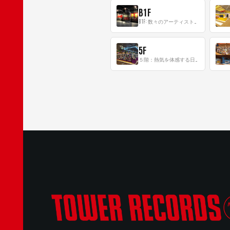
B1F
B1F: 数々のアーティストが立った、インストアイベントの聖地！
5F
５階：熱気を体感する日本一のK-POP空間！