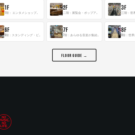
1F
2F
3F
1階： エンタメショップならではのイマーシブ空間
二階：展覧会・ポップアップストア等を開催！大型催事スペース「TOWER SPACE SHIBUYA」
6F
7F
8F
6階：スタンディング・ビアバーを新設した日本最大規模のレコード専門フロア！
7階：あらゆる音楽が集結する最多ジャンルフロア！
FLOOR GUIDE →