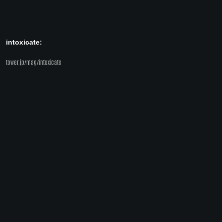
intoxicate:
tower.jp/mag/intoxicate