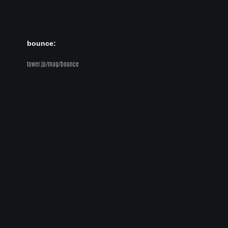
bounce:
tower.jp/mag/bounce