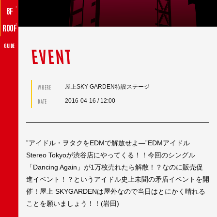
♪
8F
♪
ROOF
GUIDE
EVENT
屋上SKY GARDEN特設ステージ
WHERE
2016-04-16
/ 12:00
DATE
”アイドル・ヲタクをEDMで解放せよ―”EDMアイドル
Stereo Tokyoが渋谷店にやってくる！！今回のシングル
「Dancing Again」が1万枚売れたら解散！？なのに販売促
進イベント！？というアイドル史上未聞の矛盾イベントを開
催！屋上 SKYGARDENは屋外なので当日はとにかく晴れる
ことを願いましょう！！(岩田)