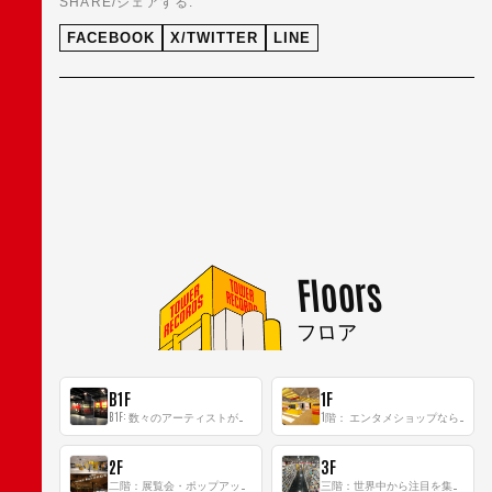
SHARE/シェアする:
FACEBOOK
X/TWITTER
LINE
Floors
フロア
B1F
1F
B1F: 数々のアーティストが立った、インストアイベントの聖地！
1階： エンタメショップならではのイマーシブ空間
2F
3F
二階：展覧会・ポップアップストア等を開催！大型催事スペース「TOWER SPACE SHIBUYA」
三階：世界中から注目を集める〈日本のポップカルチャー〉の発信基地！