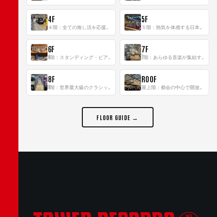
4F
5F
４階：全ての推し活を応援するフロア！
５階：熱気を体感する日本一のK-POP空間！
6F
7F
6階：スタンディング・ビアバーを新設した日本最大規模のレコード専門フロア！
7階：あらゆる音楽が集結する最多ジャンルフロア！
8F
ROOF
8階：世界最大級のクラシック音楽専門フロア！
屋上階：都会の中心で開放感あふれるルーフトップイベントスペース
FLOOR GUIDE →