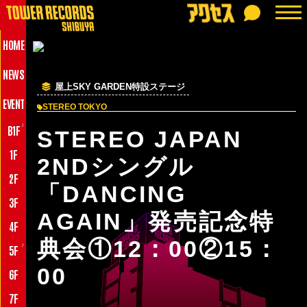
HOME
NEWS
屋上SKY GARDEN特設ステージ
EVENT
STEREO TOKYO
♪
B1F
STEREO JAPAN
1F
2NDシングル
2F
「DANCING
3F
AGAIN」発売記念特
4F
典会①12：00②15：
♪
5F
00
6F
7F