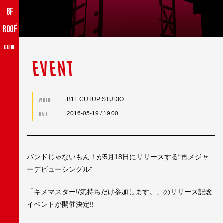
8F
♪
ROOF
GUIDE
EVENT
B1F CUTUP STUDIO
WHERE
2016-05-19
/ 19:00
DATE
バンドじゃないもん！が5月18日にリリースする“再メジャ
ーデビューシングル”
「キメマスター!/気持ちだけ参加します。」のリリース記念
イベントが開催決定!!