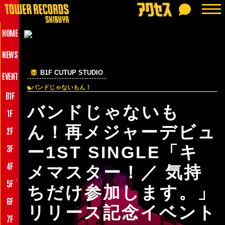
HOME
NEWS
B1F CUTUP STUDIO
EVENT
バンドじゃないもん！
B1F
バンドじゃないも
1F
ん！再メジャーデビュ
2F
3F
ー1ST SINGLE「キ
4F
メマスター！／ 気持
♪
5F
ちだけ参加します。」
6F
リリース記念イベント
7F