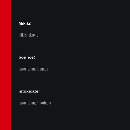
Mikiki:
mikiki.tokyo.jp
bounce:
tower.jp/mag/bounce
intoxicate:
tower.jp/mag/intoxicate