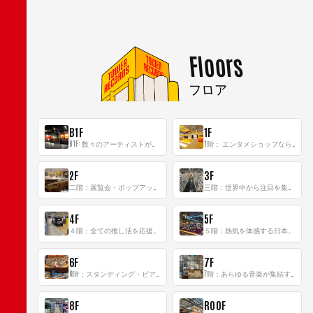
Floors
フロア
B1F
1F
B1F: 数々のアーティストが立った、インストアイベントの聖地！
1階： エンタメショップならではのイマーシブ空間
2F
3F
二階：展覧会・ポップアップストア等を開催！大型催事スペース「TOWER SPACE SHIBUYA」
三階：世界中から注目を集める〈日本のポップカルチャー〉の発信基地！
4F
5F
４階：全ての推し活を応援するフロア！
５階：熱気を体感する日本一のK-POP空間！
6F
7F
6階：スタンディング・ビアバーを新設した日本最大規模のレコード専門フロア！
7階：あらゆる音楽が集結する最多ジャンルフロア！
8F
ROOF