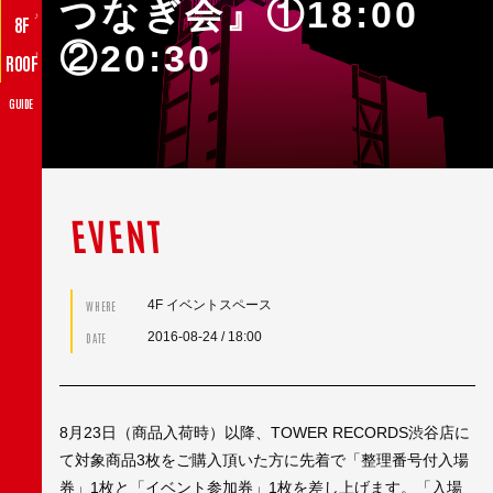
つなぎ会』①18:00
♪
8F
②20:30
♪
ROOF
GUIDE
EVENT
4F イベントスペース
WHERE
2016-08-24
/ 18:00
DATE
8月23日（商品入荷時）以降、TOWER RECORDS渋谷店に
て対象商品3枚をご購入頂いた方に先着で「整理番号付入場
券」1枚と「イベント参加券」1枚を差し上げます。「入場