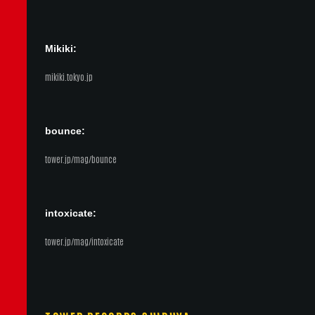
Mikiki:
mikiki.tokyo.jp
bounce:
tower.jp/mag/bounce
intoxicate:
tower.jp/mag/intoxicate