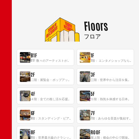
Floors
フロア
B1F
1F
B1F: 数々のアーティストが立った、インストアイベントの聖地！
1階： エンタメショップならではのイマーシブ空間
2F
3F
二階：展覧会・ポップアップストア等を開催！大型催事スペース「TOWER SPACE SHIBUYA」
三階：世界中から注目を集める〈日本のポップカルチャー〉の発信基地！
4F
5F
４階：全ての推し活を応援するフロア！
５階：熱気を体感する日本一のK-POP空間！
6F
7F
6階：スタンディング・ビアバーを新設した日本最大規模のレコード専門フロア！
7階：あらゆる音楽が集結する最多ジャンルフロア！
8F
ROOF
8階：世界最大級のクラシック音楽専門フロア！
屋上階：都会の中心で開放感あふれるルーフトップイベントスペース