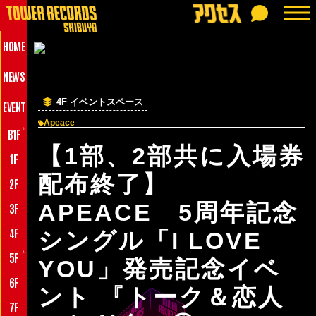
HOME
NEWS
4F イベントスペース
EVENT
Apeace
♪
B1F
【1部、2部共に入場券
1F
配布終了】
2F
APEACE 5周年記念
3F
4F
シングル「I LOVE
♪
5F
YOU」発売記念イベ
6F
ント 『トーク＆恋人
7F