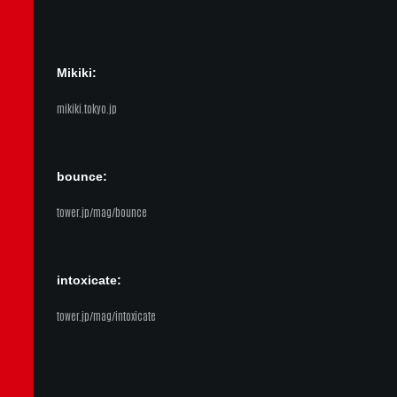
Mikiki:
mikiki.tokyo.jp
bounce:
tower.jp/mag/bounce
intoxicate:
tower.jp/mag/intoxicate