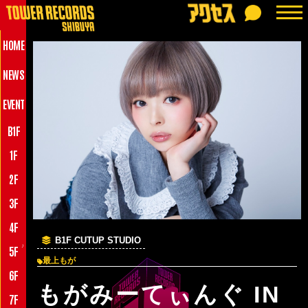
HOME
NEWS
EVENT
B1F
1F
2F
3F
4F
B1F CUTUP STUDIO
♪
5F
最上もが
6F
もがみーてぃんぐ IN
7F