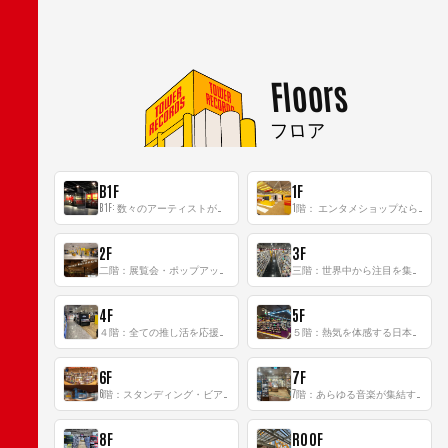
Floors
フロア
B1F
1F
B1F: 数々のアーティストが立った、インストアイベントの聖地！
1階： エンタメショップならではのイマーシブ空間
2F
3F
二階：展覧会・ポップアップストア等を開催！大型催事スペース「TOWER SPACE SHIBUYA」
三階：世界中から注目を集める〈日本のポップカルチャー〉の発信基地！
4F
5F
４階：全ての推し活を応援するフロア！
５階：熱気を体感する日本一のK-POP空間！
6F
7F
6階：スタンディング・ビアバーを新設した日本最大規模のレコード専門フロア！
7階：あらゆる音楽が集結する最多ジャンルフロア！
8F
ROOF