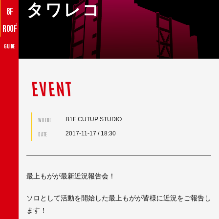
タワレコ
8F
♪
ROOF
GUIDE
EVENT
B1F CUTUP STUDIO
WHERE
2017-11-17
/ 18:30
DATE
最上もがが最新近況報告会！
ソロとして活動を開始した最上もがが皆様に近況をご報告し
ます！