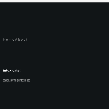
Home
About
intoxicate:
tower.jp/mag/intoxicate