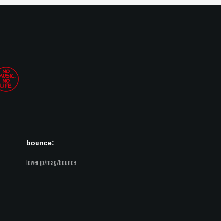
bounce:
tower.jp/mag/bounce