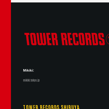
Mikiki:
mikiki.tokyo.jp
TOWER RECORDS SHIBUYA