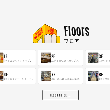
Floors
フロア
1F
2F
3F
1階： エンタメショップならではのイマーシブ空間
二階：展覧会・ポップアップストア等を開催！大型催事スペース「TOWER SPACE SHIBUYA」
6F
7F
8F
6階：スタンディング・ビアバーを新設した日本最大規模のレコード専門フロア！
7階：あらゆる音楽が集結する最多ジャンルフロア！
FLOOR GUIDE →