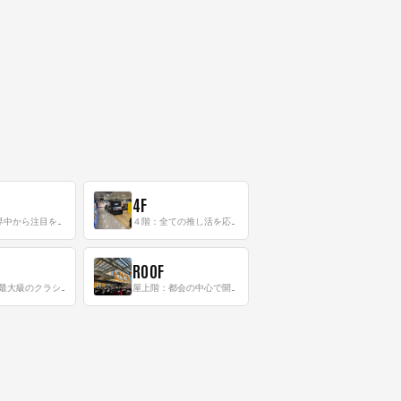
4F
三階：世界中から注目を集める〈日本のポップカルチャー〉の発信基地！
４階：全ての推し活を応援するフロア！
ROOF
8階：世界最大級のクラシック音楽専門フロア！
屋上階：都会の中心で開放感あふれるルーフトップイベントスペース