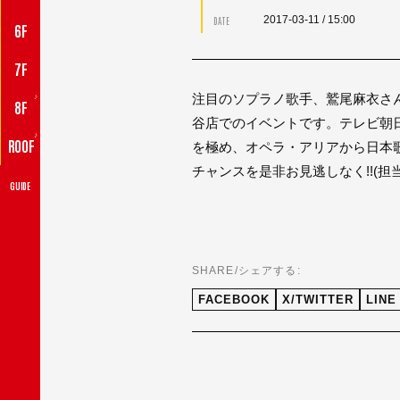
2017-03-11
/ 15:00
DATE
6F
7F
♪
注目のソプラノ歌手、鷲尾麻衣さん
8F
谷店でのイベントです。テレビ朝
♪
ROOF
を極め、オペラ・アリアから日本
チャンスを是非お見逃しなく!!(担当
GUIDE
SHARE/シェアする:
FACEBOOK
X/TWITTER
LINE