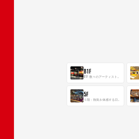
B1F
B1F: 数々のアーティストが立った、インストアイベントの聖地！
5F
５階：熱気を体感する日本一のK-POP空間！