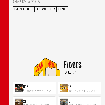
SHARE/シェアする:
FACEBOOK
X/TWITTER
LINE
Floors
フロア
B1F
1F
B1F: 数々のアーティストが立った、インストアイベントの聖地！
1階： エンタメショップならではのイマーシブ空間
2F
3F
二階：展覧会・ポップアップストア等を開催！大型催事スペース「TOWER SPACE SHIBUYA」
三階：世界中から注目を集める〈日本のポップカルチャー〉の発信基地！