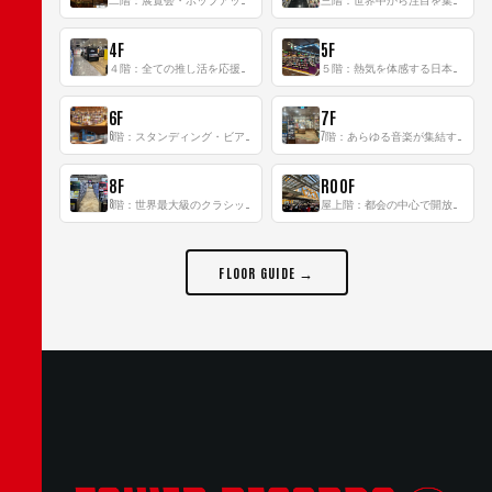
4F
5F
４階：全ての推し活を応援するフロア！
５階：熱気を体感する日本一のK-POP空間！
6F
7F
6階：スタンディング・ビアバーを新設した日本最大規模のレコード専門フロア！
7階：あらゆる音楽が集結する最多ジャンルフロア！
8F
ROOF
8階：世界最大級のクラシック音楽専門フロア！
屋上階：都会の中心で開放感あふれるルーフトップイベントスペース
FLOOR GUIDE →