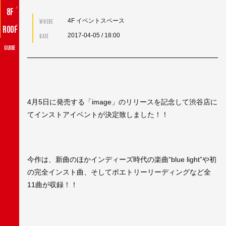
♪
8F
4F イベントスペース
WHERE
♪
ROOF
2017-04-05
/ 18:00
DATE
GUIDE
4月5日に発売する「image」のリリースを記念して渋谷店に
てインストアイベントが決定致しました！！
今作は、新曲のほかインディーズ時代の楽曲“blue light”や初
の完全インスト曲、そしてポエトリーリーディングなど全
11曲が収録！！