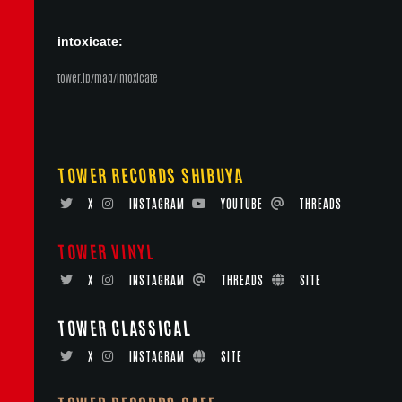
intoxicate:
tower.jp/mag/intoxicate
TOWER RECORDS SHIBUYA
X
INSTAGRAM
YOUTUBE
THREADS
TOWER VINYL
X
INSTAGRAM
THREADS
SITE
TOWER CLASSICAL
X
INSTAGRAM
SITE