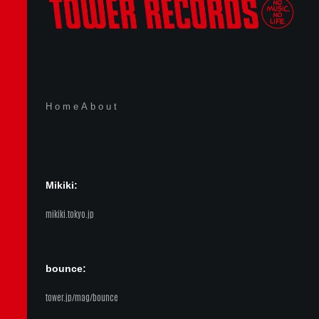
Home
About
Mikiki:
mikiki.tokyo.jp
bounce:
tower.jp/mag/bounce