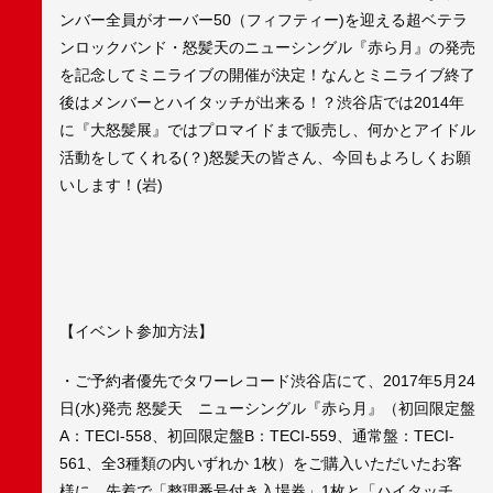
ンバー全員がオーバー50（フィフティー)を迎える超ベテラ
ンロックバンド・怒髪天のニューシングル『赤ら月』の発売
を記念してミニライブの開催が決定！なんとミニライブ終了
後はメンバーとハイタッチが出来る！？渋谷店では2014年
に『大怒髪展』ではプロマイドまで販売し、何かとアイドル
活動をしてくれる(？)怒髪天の皆さん、今回もよろしくお願
いします！(岩)
【イベント参加方法】
・ご予約者優先でタワーレコード渋谷店にて、2017年5月24
日(水)発売 怒髪天 ニューシングル『赤ら月』（初回限定盤
A：TECI-558、初回限定盤B：TECI-559、通常盤：TECI-
561、全3種類の内いずれか 1枚）をご購入いただいたお客
様に、先着で「整理番号付き入場券」1枚と「ハイタッチ