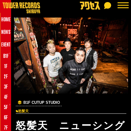
HOME
NEWS
EVENT
♪
B1F
1F
2F
3F
4F
B1F CUTUP STUDIO
♪
5F
怒髪天
6F
怒髪天 ニューシング
7F