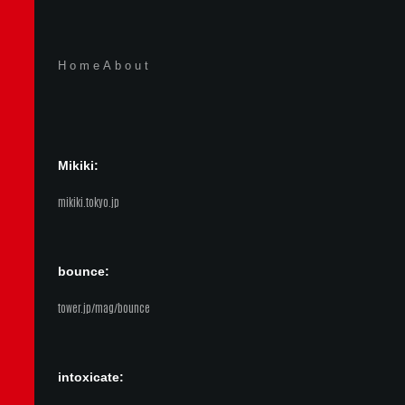
Home
About
Mikiki:
mikiki.tokyo.jp
bounce:
tower.jp/mag/bounce
intoxicate: