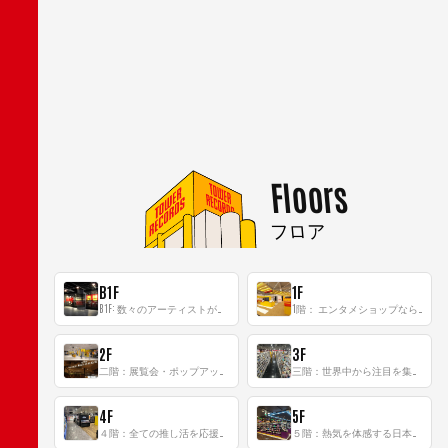
Floors
フロア
B1F
1F
B1F: 数々のアーティストが立った、インストアイベントの聖地！
1階： エンタメショップならではのイマーシブ空間
2F
3F
二階：展覧会・ポップアップストア等を開催！大型催事スペース「TOWER SPACE SHIBUYA」
三階：世界中から注目を集める〈日本のポップカルチャー〉の発信基地！
4F
5F
４階：全ての推し活を応援するフロア！
５階：熱気を体感する日本一のK-POP空間！