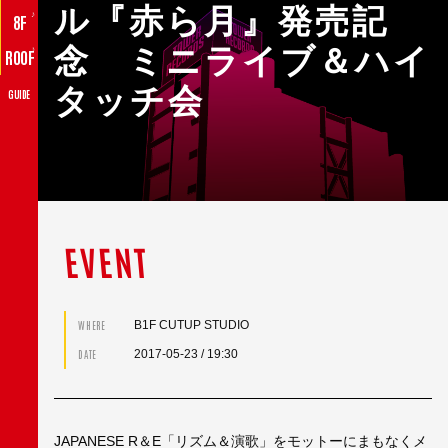
ル『赤ら月』発売記
♪
8F
念 ミニライブ＆ハイ
♪
ROOF
タッチ会
GUIDE
EVENT
B1F CUTUP STUDIO
WHERE
2017-05-23
/ 19:30
DATE
JAPANESE R＆E「リズム＆演歌」をモットーにまもなくメ