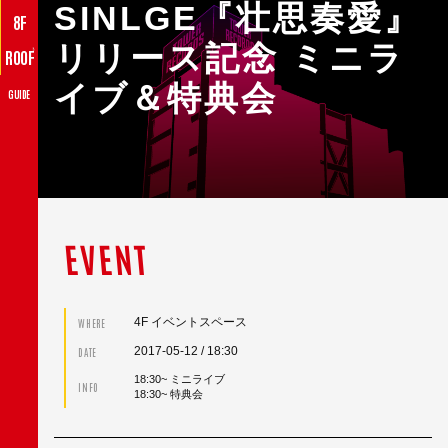
SINLGE『壮思奏愛』
8F
リリース記念 ミニラ
♪
ROOF
イブ＆特典会
GUIDE
EVENT
4F イベントスペース
WHERE
2017-05-12
/ 18:30
DATE
18:30~ ミニライブ
INFO
18:30~ 特典会