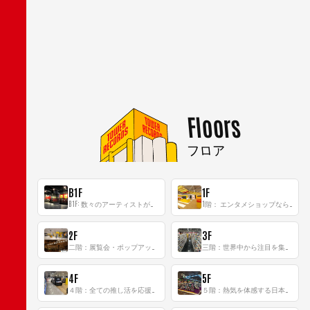
Floors
フロア
B1F
1F
B1F: 数々のアーティストが立った、インストアイベントの聖地！
1階： エンタメショップならではのイマーシブ空間
2F
3F
二階：展覧会・ポップアップストア等を開催！大型催事スペース「TOWER SPACE SHIBUYA」
三階：世界中から注目を集める〈日本のポップカルチャー〉の発信基地！
4F
5F
４階：全ての推し活を応援するフロア！
５階：熱気を体感する日本一のK-POP空間！