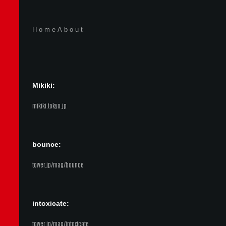
Home
About
Mikiki:
mikiki.tokyo.jp
bounce:
tower.jp/mag/bounce
intoxicate:
tower.jp/mag/intoxicate