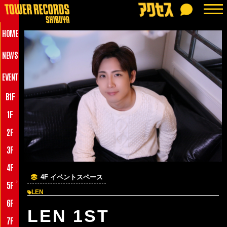
HOME
NEWS
EVENT
B1F
1F
2F
3F
4F
4F イベントスペース
♪
5F
LEN
6F
LEN 1ST
7F