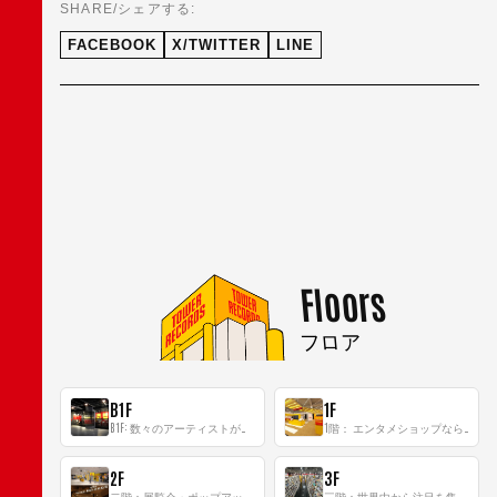
SHARE/シェアする:
FACEBOOK
X/TWITTER
LINE
Floors
フロア
B1F
1F
B1F: 数々のアーティストが立った、インストアイベントの聖地！
1階： エンタメショップならではのイマーシブ空間
2F
3F
二階：展覧会・ポップアップストア等を開催！大型催事スペース「TOWER SPACE SHIBUYA」
三階：世界中から注目を集める〈日本のポップカルチャー〉の発信基地！