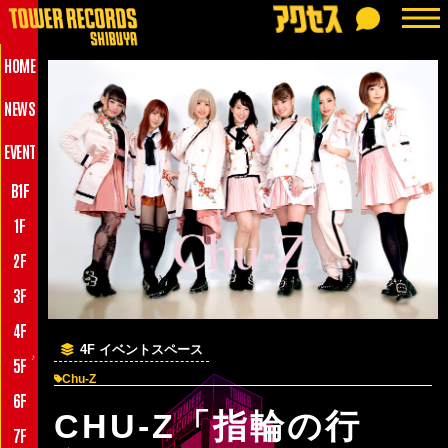
HOME
NEWS
EVENT
B1F
1F
2F
3F
4F
4F イベントスペース
♪
5F
Chu-Z
6F
CHU-Z「指輪の行
7F