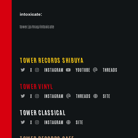
intoxicate:
tower.jp/mag/intoxicate
TOWER RECORDS SHIBUYA
X
INSTAGRAM
YOUTUBE
THREADS
TOWER VINYL
X
INSTAGRAM
THREADS
SITE
TOWER CLASSICAL
X
INSTAGRAM
SITE