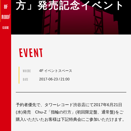
方」発売記念イベント
8F
♪
ROOF
GUIDE
EVENT
4F イベントスペース
WHERE
2017-06-23
/ 21:00
DATE
予約者優先で、タワーレコード渋谷店にて2017年6月21日
(水)発売 Chu-Z「指輪の行方」(初回限定盤、通常盤)をご
購入いただいたお客様は下記特典会にご参加いただけます。