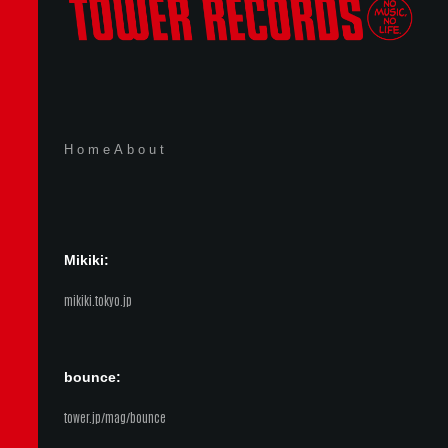
Home
About
Mikiki:
mikiki.tokyo.jp
bounce:
tower.jp/mag/bounce