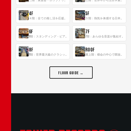
4F
5F
４階：全ての推し活を応援するフロア！
５階：熱気を体感する日本一のK-POP空間！
6F
7F
6階：スタンディング・ビアバーを新設した日本最大規模のレコード専門フロア！
7階：あらゆる音楽が集結する最多ジャンルフロア！
8F
ROOF
8階：世界最大級のクラシック音楽専門フロア！
屋上階：都会の中心で開放感あふれるルーフトップイベントスペース
FLOOR GUIDE →