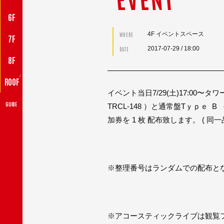
6F
4F イベントスペース
WHERE
7F
2017-07-29
/ 18:00
DATE
8F
♪
ROOF
イベント当日7/29(土)17:00〜タワ
GUIDE
TRCL-148 ）と通常盤Tｙｐｅ 
加券を 1 枚 配布致します。 ( 同一
※整理番号はランダムでの配布と
※アコースティックライブは観覧