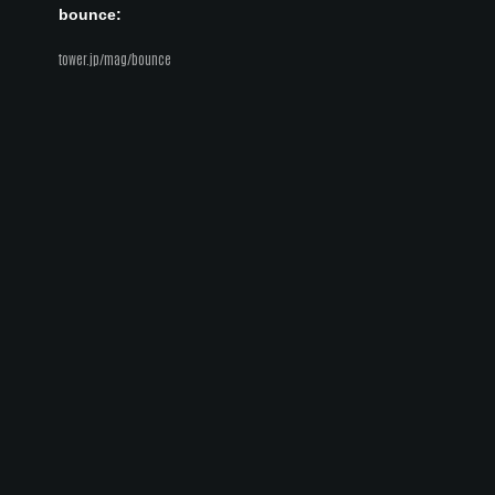
bounce:
tower.jp/mag/bounce