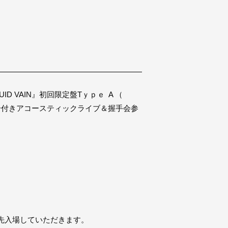
UID VAIN』初回限定盤Tｙｐｅ A （
で整理番号付きアコースティックライブ＆握手会参
先入場していただきます。