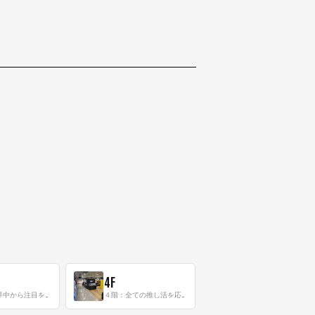
4F
三階：世界中から注目を集める〈日本のポップカルチャー〉の発信基地！
４階：全ての推し活を応援するフロア！