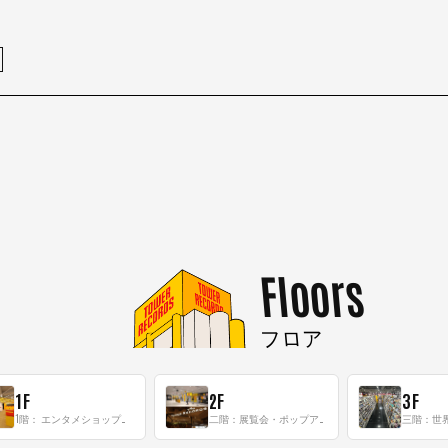
Floors
フロア
1F
2F
3F
1階： エンタメショップならではのイマーシブ空間
二階：展覧会・ポップアップストア等を開催！大型催事スペース「TOWER SPACE SHIBUYA」