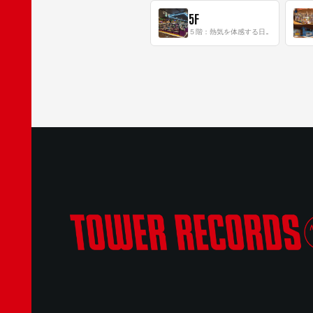
5F
５階：熱気を体感する日本一のK-POP空間！