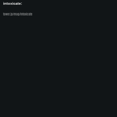
intoxicate:
tower.jp/mag/intoxicate