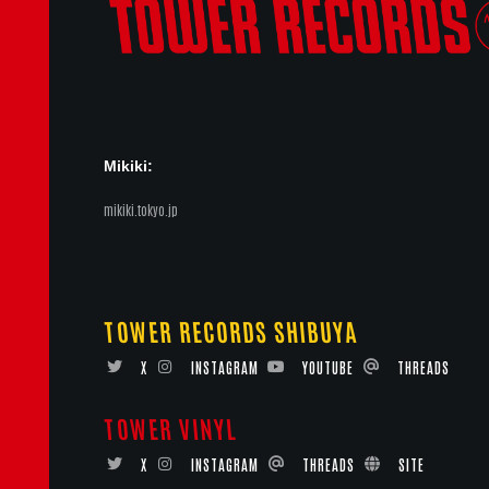
Mikiki:
mikiki.tokyo.jp
TOWER RECORDS SHIBUYA
X
INSTAGRAM
YOUTUBE
THREADS
TOWER VINYL
X
INSTAGRAM
THREADS
SITE