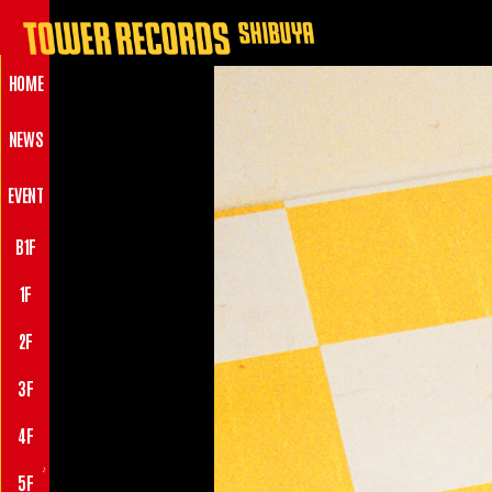
HOME
NEWS
EVENT
B1F
1F
2F
3F
4F
♪
5F