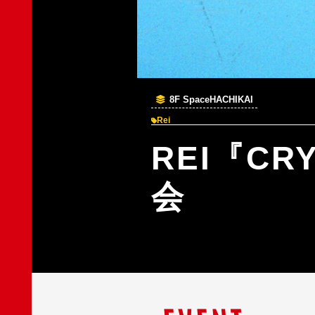
8F SpaceHACHIKAI
Rei
REI『CR
会