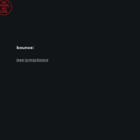
bounce:
tower.jp/mag/bounce