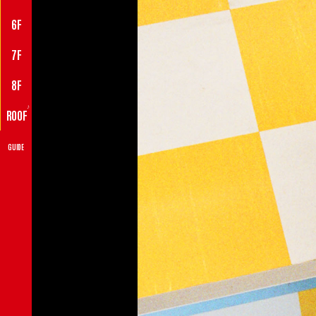
6F
7F
8F
♪
ROOF
GUIDE