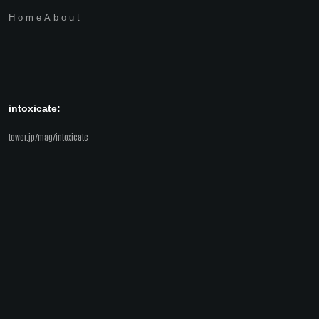
Home
About
intoxicate:
tower.jp/mag/intoxicate