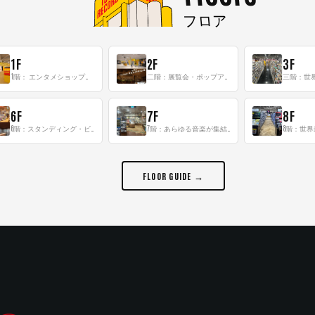
フロア
1F
2F
3F
1階： エンタメショップならではのイマーシブ空間
二階：展覧会・ポップアップストア等を開催！大型催事スペース「TOWER SPACE SHIBUYA」
6F
7F
8F
6階：スタンディング・ビアバーを新設した日本最大規模のレコード専門フロア！
7階：あらゆる音楽が集結する最多ジャンルフロア！
FLOOR GUIDE →