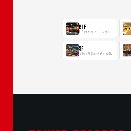
B1F
B1F: 数々のアーティストが立った、インストアイベントの聖地！
5F
５階：熱気を体感する日本一のK-POP空間！