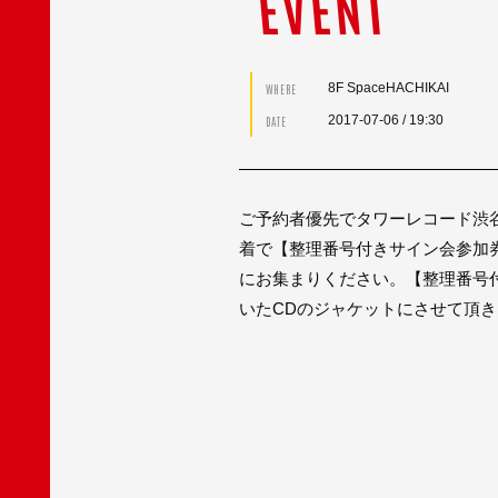
EVENT
8F SpaceHACHIKAI
WHERE
2017-07-06
/ 19:30
DATE
ご予約者優先でタワーレコード渋谷店
着で【整理番号付きサイン会参加券
にお集まりください。【整理番号
いたCDのジャケットにさせて頂