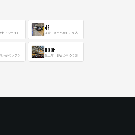
4F
三階：世界中から注目を集める〈日本のポップカルチャー〉の発信基地！
４階：全ての推し活を応援するフロア！
ROOF
8階：世界最大級のクラシック音楽専門フロア！
屋上階：都会の中心で開放感あふれるルーフトップイベントスペース