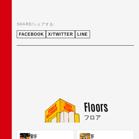
SHARE/シェアする:
FACEBOOK
X/TWITTER
LINE
Floors
フロア
B1F
1F