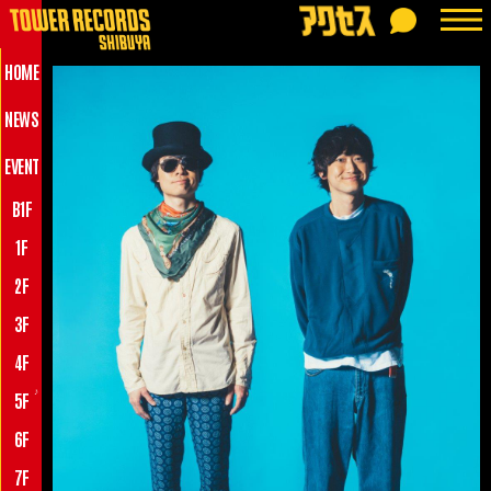
HOME
NEWS
EVENT
B1F
1F
2F
3F
4F
♪
5F
6F
7F