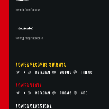
tower.jp/mag/bounce
intoxicate:
tower.jp/mag/intoxicate
TOWER RECORDS SHIBUYA
X
INSTAGRAM
YOUTUBE
THREADS
TOWER VINYL
X
INSTAGRAM
THREADS
SITE
TOWER CLASSICAL