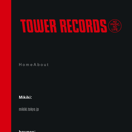
Home
About
Mikiki:
mikiki.tokyo.jp
bounce: