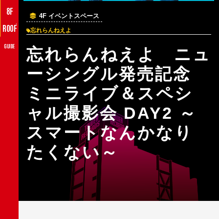
8F
4F イベントスペース
♪
ROOF
忘れらんねえよ
GUIDE
忘れらんねえよ ニュ
ーシングル発売記念
ミニライブ＆スペシ
ャル撮影会 DAY2 ～
スマートなんかなり
たくない～