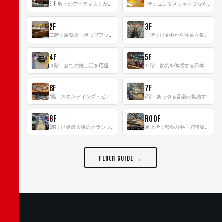
B1F: 数々のアーティストが立った、インストアイベントの聖地！
1階： エンタメショップならではのイマーシブ空間
2F
3F
二階：展覧会・ポップアップストア等を開催！大型催事スペース「TOWER SPACE SHIBUYA」
三階：世界中から注目を集める〈日本のポップカルチャー〉の発信基地！
4F
5F
４階：全ての推し活を応援するフロア！
５階：熱気を体感する日本一のK-POP空間！
6F
7F
6階：スタンディング・ビアバーを新設した日本最大規模のレコード専門フロア！
7階：あらゆる音楽が集結する最多ジャンルフロア！
8F
ROOF
8階：世界最大級のクラシック音楽専門フロア！
屋上階：都会の中心で開放感あふれるルーフトップイベントスペース
FLOOR GUIDE →