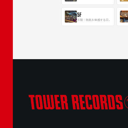
5F
５階：熱気を体感する日本一のK-POP空間！