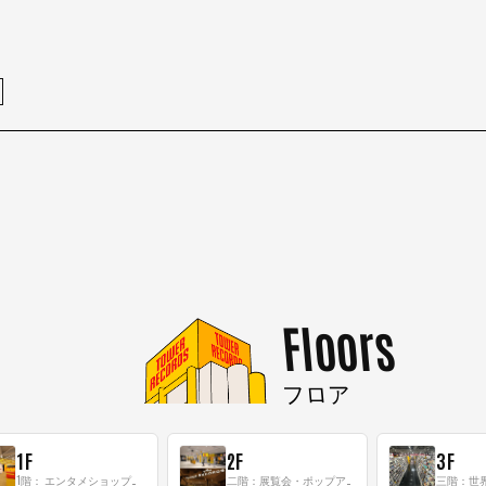
Floors
フロア
1F
2F
3F
1階： エンタメショップならではのイマーシブ空間
二階：展覧会・ポップアップストア等を開催！大型催事スペース「TOWER SPACE SHIBUYA」