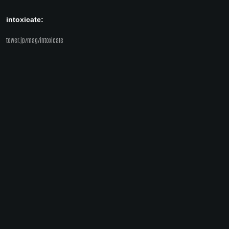
intoxicate:
tower.jp/mag/intoxicate