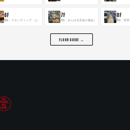
6F
7F
8F
6階：スタンディング・ビアバーを新設した日本最大規模のレコード専門フロア！
7階：あらゆる音楽が集結する最多ジャンルフロア！
FLOOR GUIDE →