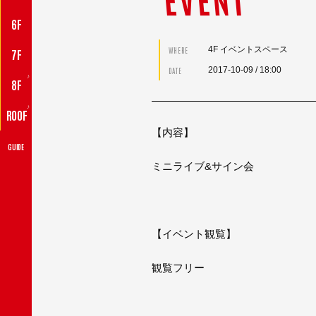
6F
4F イベントスペース
WHERE
7F
2017-10-09
/ 18:00
DATE
♪
8F
♪
ROOF
【内容】
GUIDE
ミニライブ&サイン会
【イベント観覧】
観覧フリー