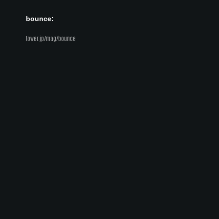
bounce:
tower.jp/mag/bounce