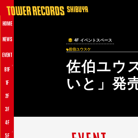
HOME
NEWS
4F イベントスペース
佐伯ユウスケ
EVENT
佐伯ユウ
♪
B1F
いと」発
1F
2F
3F
4F
EVENT
♪
5F