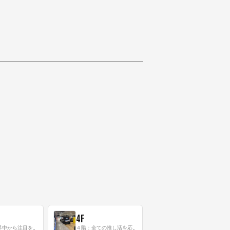
4F
三階：世界中から注目を集める〈日本のポップカルチャー〉の発信基地！
４階：全ての推し活を応援するフロア！