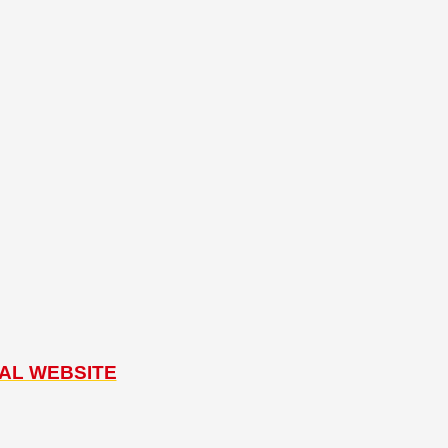
」
L WEBSITE