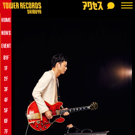
HOME
NEWS
EVENT
♪
B1F
1F
2F
3F
4F
♪
5F
6F
7F