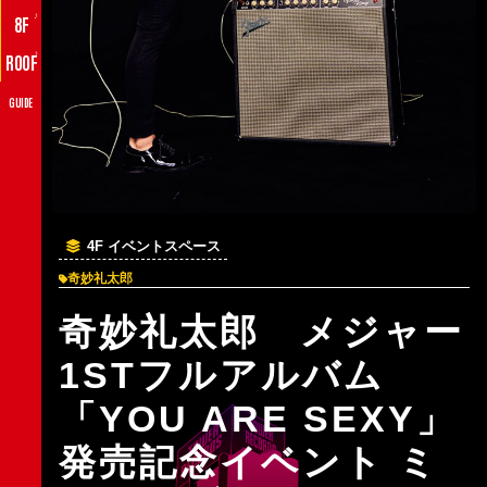
♪
8F
♪
ROOF
GUIDE
4F イベントスペース
奇妙礼太郎
奇妙礼太郎 メジャー
1STフルアルバム
「YOU ARE SEXY」
発売記念イベント ミ