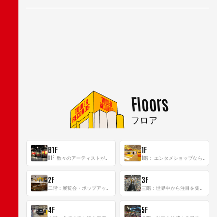
Floors
フロア
B1F
1F
B1F: 数々のアーティストが立った、インストアイベントの聖地！
1階： エンタメショップならではのイマーシブ空間
2F
3F
二階：展覧会・ポップアップストア等を開催！大型催事スペース「TOWER SPACE SHIBUYA」
三階：世界中から注目を集める〈日本のポップカルチャー〉の発信基地！
4F
5F