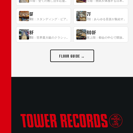
４階：全ての推し活を応援するフロア！
５階：熱気を体感する日本一のK-POP空間！
6F
7F
6階：スタンディング・ビアバーを新設した日本最大規模のレコード専門フロア！
7階：あらゆる音楽が集結する最多ジャンルフロア！
8F
ROOF
8階：世界最大級のクラシック音楽専門フロア！
屋上階：都会の中心で開放感あふれるルーフトップイベントスペース
FLOOR GUIDE →