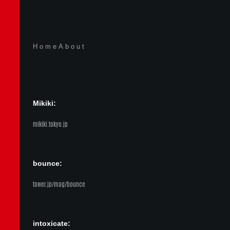
Home
About
Mikiki:
mikiki.tokyo.jp
bounce:
tower.jp/mag/bounce
intoxicate: