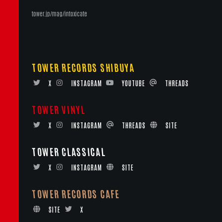
tower.jp/mag/intoxicate
TOWER RECORDS SHIBUYA
X
INSTAGRAM
YOUTUBE
THREADS
TOWER VINYL
X
INSTAGRAM
THREADS
SITE
TOWER CLASSICAL
X
INSTAGRAM
SITE
TOWER RECORDS CAFE
SITE
X