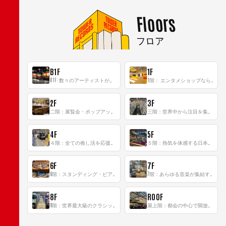
Floors
フロア
B1F
1F
B1F: 数々のアーティストが立った、インストアイベントの聖地！
1階： エンタメショップならではのイマーシブ空間
2F
3F
二階：展覧会・ポップアップストア等を開催！大型催事スペース「TOWER SPACE SHIBUYA」
三階：世界中から注目を集める〈日本のポップカルチャー〉の発信基地！
4F
5F
４階：全ての推し活を応援するフロア！
５階：熱気を体感する日本一のK-POP空間！
6F
7F
6階：スタンディング・ビアバーを新設した日本最大規模のレコード専門フロア！
7階：あらゆる音楽が集結する最多ジャンルフロア！
8F
ROOF
8階：世界最大級のクラシック音楽専門フロア！
屋上階：都会の中心で開放感あふれるルーフトップイベントスペース