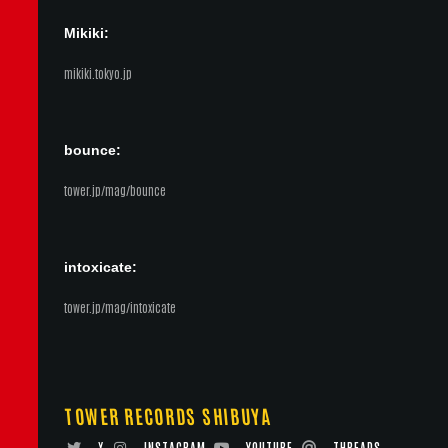
Mikiki:
mikiki.tokyo.jp
bounce:
tower.jp/mag/bounce
intoxicate:
tower.jp/mag/intoxicate
TOWER RECORDS SHIBUYA
X
INSTAGRAM
YOUTUBE
THREADS