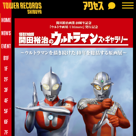
HOME
NEWS
EVENT
B1F
1F
2F
3F
4F
♪
5F
6F
7F