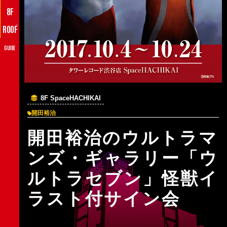
8F
♪
ROOF
GUIDE
8F SpaceHACHIKAI
開田裕治
開田裕治のウルトラマ
ンズ・ギャラリー「ウ
ルトラセブン」怪獣イ
ラスト付サイン会