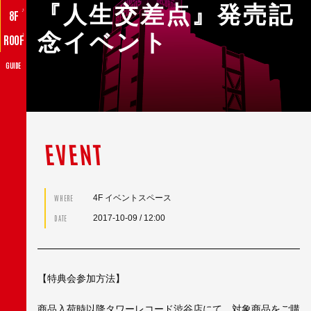
『人生交差点』発売記
♪
8F
念イベント
♪
ROOF
GUIDE
EVENT
4F イベントスペース
WHERE
2017-10-09
/ 12:00
DATE
【特典会参加方法】
商品入荷時以降タワーレコード渋谷店にて、対象商品をご購