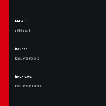
Mikiki:
mikiki.tokyo.jp
bounce:
tower.jp/mag/bounce
intoxicate:
tower.jp/mag/intoxicate