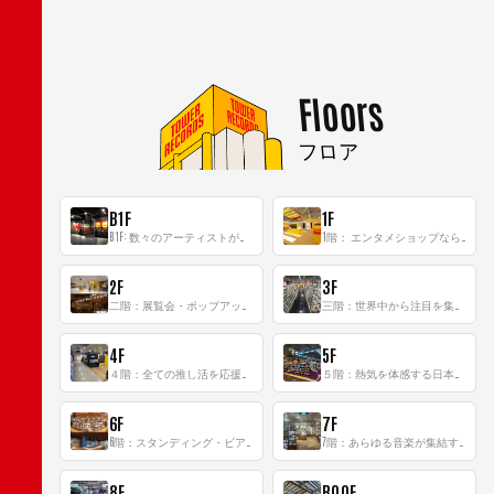
Floors
フロア
B1F
1F
B1F: 数々のアーティストが立った、インストアイベントの聖地！
1階： エンタメショップならではのイマーシブ空間
2F
3F
二階：展覧会・ポップアップストア等を開催！大型催事スペース「TOWER SPACE SHIBUYA」
三階：世界中から注目を集める〈日本のポップカルチャー〉の発信基地！
4F
5F
４階：全ての推し活を応援するフロア！
５階：熱気を体感する日本一のK-POP空間！
6F
7F
6階：スタンディング・ビアバーを新設した日本最大規模のレコード専門フロア！
7階：あらゆる音楽が集結する最多ジャンルフロア！
8F
ROOF