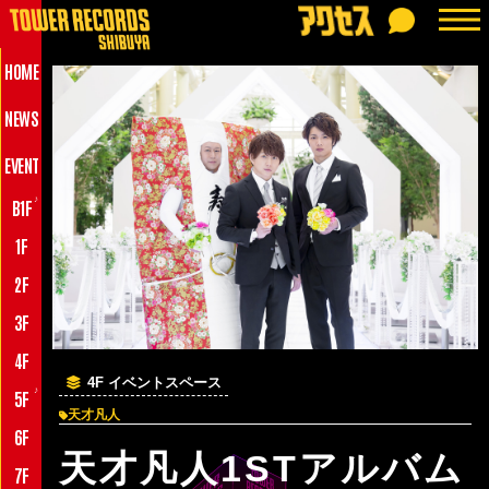
HOME
NEWS
EVENT
♪
B1F
1F
2F
3F
4F
4F イベントスペース
♪
5F
天才凡人
6F
天才凡人1STアルバム
7F