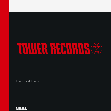
Home
About
Mikiki: