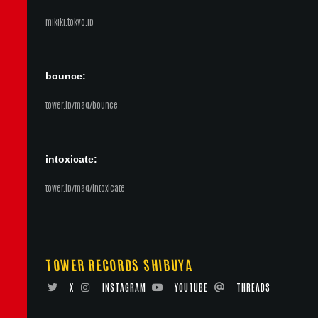
mikiki.tokyo.jp
bounce:
tower.jp/mag/bounce
intoxicate:
tower.jp/mag/intoxicate
TOWER RECORDS SHIBUYA
X
INSTAGRAM
YOUTUBE
THREADS