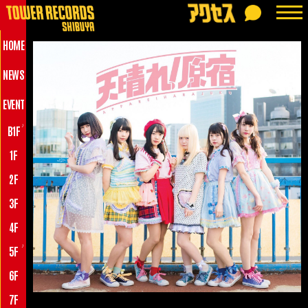
HOME
NEWS
EVENT
♪
B1F
1F
2F
3F
4F
♪
5F
6F
7F