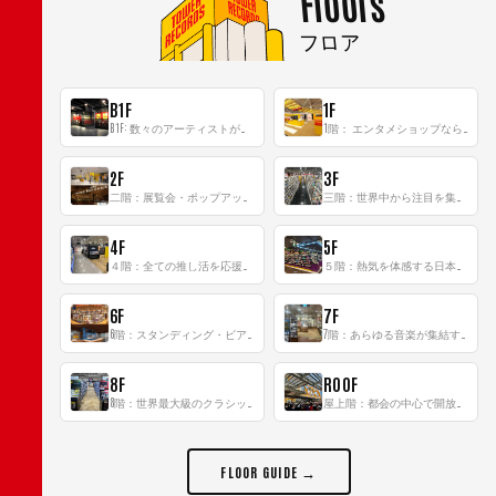
Floors
フロア
B1F
1F
B1F: 数々のアーティストが立った、インストアイベントの聖地！
1階： エンタメショップならではのイマーシブ空間
2F
3F
二階：展覧会・ポップアップストア等を開催！大型催事スペース「TOWER SPACE SHIBUYA」
三階：世界中から注目を集める〈日本のポップカルチャー〉の発信基地！
4F
5F
４階：全ての推し活を応援するフロア！
５階：熱気を体感する日本一のK-POP空間！
6F
7F
6階：スタンディング・ビアバーを新設した日本最大規模のレコード専門フロア！
7階：あらゆる音楽が集結する最多ジャンルフロア！
8F
ROOF
8階：世界最大級のクラシック音楽専門フロア！
屋上階：都会の中心で開放感あふれるルーフトップイベントスペース
FLOOR GUIDE →