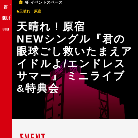
4F イベントスペース
♪
8F
天晴れ！原宿
♪
ROOF
天晴れ！原宿
GUIDE
NEWシングル『君の
眼球ごし救いたまえア
イドルよ/エンドレス
サマー』 ミニライブ
&特典会
EVENT