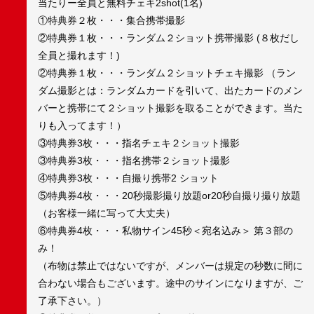
当たりー全員と無料チェキ2shot(1名)
①特典券２枚・・・集合携帯撮影
②特典券１枚・・・ランダム２ショット携帯撮影 (８枚だし
全員と撮れます！)
②特典券１枚・・・ランダム２ショットチェキ撮影 （ラン
ダム撮影とは：ランダムカードを引いて、出たカードのメン
バーと携帯にて２ショット撮影を取ることができます。当た
りも入ってます！）
③特典券3枚・・・指名チェキ２ショット撮影
③特典券3枚・・・指名携帯２ショット撮影
④特典券3枚・・・自撮り携帯2 ショット
⑤特典券4枚・・・20秒撮影撮り放題or20秒自撮り撮り放題
（お客様一緒に写って大丈夫）
⑥特典券4枚・・・私物サイン45秒＜宛名込み＞ 第３部の
み！
（布物は禁止ではないですが、メンバーは規定の秒数に間に
合わない場合もございます。途中のサインになりますが、ご
了承下さい。）