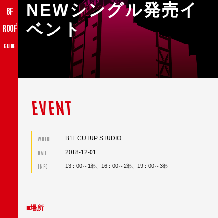
NEWシングル発売イ
8F
ベント
♪
ROOF
GUIDE
EVENT
B1F CUTUP STUDIO
WHERE
2018-12-01
DATE
INFO
13：00～1部、16：00～2部、19：00～3部
■場所