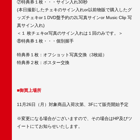
⑦特典券１枚・・・サイン入れ30秒
(本日撮影したチェキのサイン入れor以前物販で購入したグ
ッズチェキor１DVD盤予約の2L写真サインor Music Clip 写
真サイン入れ)
＜１ 枚チェキor写真のサイン入れは１回のみです。＞
⑧特典券１枚・・・個別握手
特典券１枚：オフショット写真交換（3枚組）
特典券２枚：ポスター交換
■御買上場所
11月26日（月）対象商品入荷次第、3Fにて販売開始予定
※変更になる場合がございますので、その場合はHP及びツ
イートにてお知らせいたします。