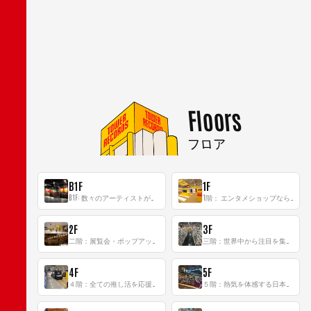
Floors
フロア
B1F
1F
B1F: 数々のアーティストが立った、インストアイベントの聖地！
1階： エンタメショップならではのイマーシブ空間
2F
3F
二階：展覧会・ポップアップストア等を開催！大型催事スペース「TOWER SPACE SHIBUYA」
三階：世界中から注目を集める〈日本のポップカルチャー〉の発信基地！
4F
5F
４階：全ての推し活を応援するフロア！
５階：熱気を体感する日本一のK-POP空間！