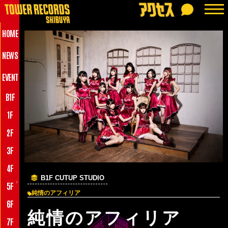
HOME
NEWS
EVENT
B1F
1F
2F
3F
4F
B1F CUTUP STUDIO
♪
5F
純情のアフィリア
6F
純情のアフィリア
7F