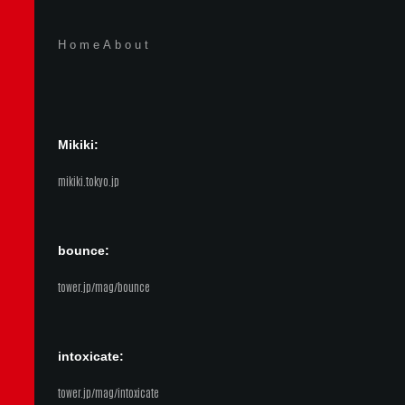
Home
About
Mikiki:
mikiki.tokyo.jp
bounce:
tower.jp/mag/bounce
intoxicate:
tower.jp/mag/intoxicate