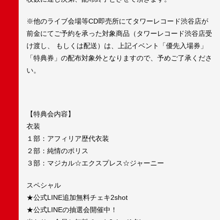
※他のライブ会場等CD即売所にてタワーレコード渋谷店が
前金にてご予約を承った対象商品（タワーレコード渋谷店受
け渡し、 もしくは配送）は、上記イベント「優先入場券」
「特典券」の配布対象外となりますので、予めご了承くださ
い。
【特典会内容】
衣装
１部：アフィリア歴代衣装
２部：純情のポリス
３部：マジカル☆エクスプレス☆ジャーニー
スペシャル
★公式LINE追加無料チェキ2shot
★公式LINEの抽選会開催中！