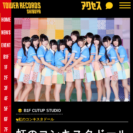
HOME
NEWS
EVENT
♪
B1F
1F
2F
3F
4F
♪
5F
B1F CUTUP STUDIO
6F
虹のコンキスタドール
7F