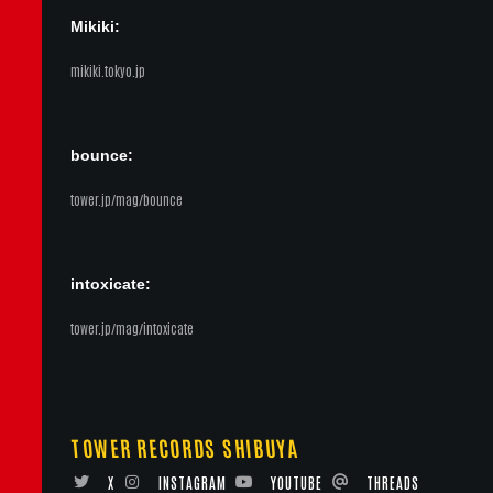
Mikiki:
mikiki.tokyo.jp
bounce:
tower.jp/mag/bounce
intoxicate:
tower.jp/mag/intoxicate
TOWER RECORDS SHIBUYA
X
INSTAGRAM
YOUTUBE
THREADS