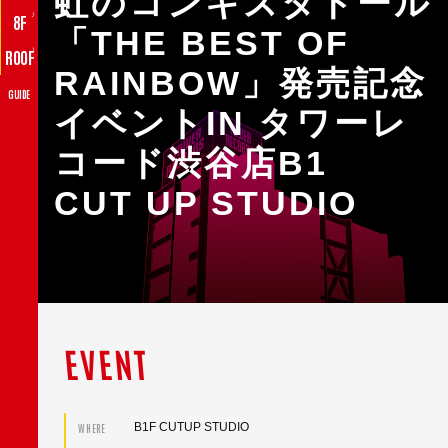
虹のコンキスタドール
♪
8F
「THE BEST OF
♪
ROOF
RAINBOW」発売記念
GUIDE
イベントIN タワーレ
コード渋谷店B1
CUT UP STUDIO
EVENT
B1F CUTUP STUDIO
WHERE