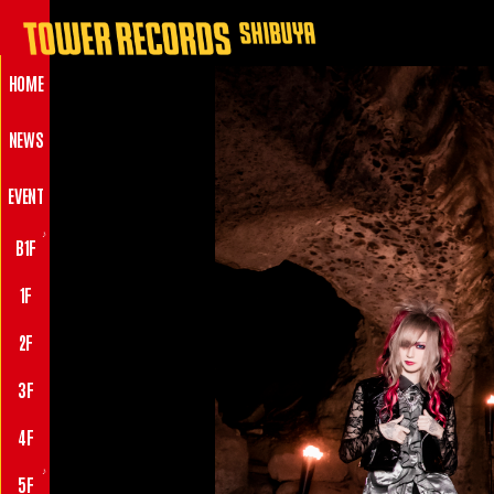
HOME
NEWS
EVENT
♪
B1F
1F
2F
3F
4F
♪
5F