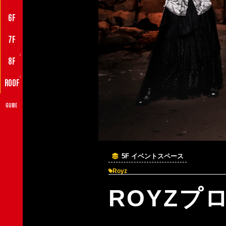
6F
7F
♪
8F
♪
ROOF
GUIDE
5F イベントスペース
Royz
ROYZプ