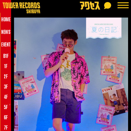
HOME
NEWS
EVENT
B1F
1F
2F
3F
4F
♪
5F
6F
7F