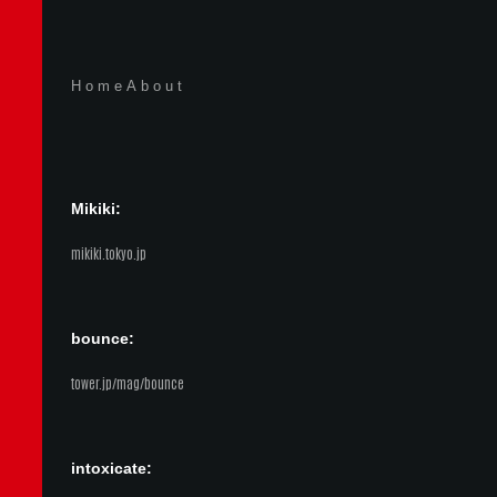
Home
About
Mikiki:
mikiki.tokyo.jp
bounce:
tower.jp/mag/bounce
intoxicate: