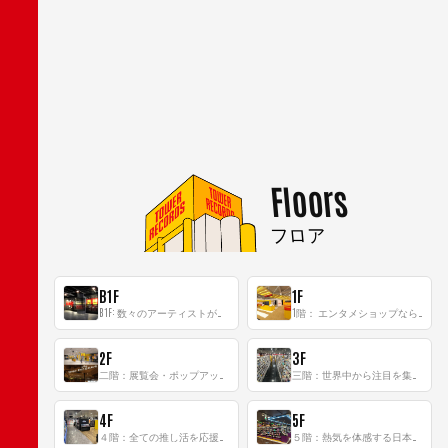
Floors
フロア
B1F
1F
B1F: 数々のアーティストが立った、インストアイベントの聖地！
1階： エンタメショップならではのイマーシブ空間
2F
3F
二階：展覧会・ポップアップストア等を開催！大型催事スペース「TOWER SPACE SHIBUYA」
三階：世界中から注目を集める〈日本のポップカルチャー〉の発信基地！
4F
5F
４階：全ての推し活を応援するフロア！
５階：熱気を体感する日本一のK-POP空間！