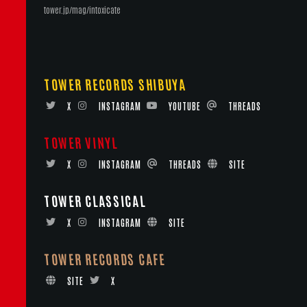
tower.jp/mag/intoxicate
TOWER RECORDS SHIBUYA
X
INSTAGRAM
YOUTUBE
THREADS
TOWER VINYL
X
INSTAGRAM
THREADS
SITE
TOWER CLASSICAL
X
INSTAGRAM
SITE
TOWER RECORDS CAFE
SITE
X