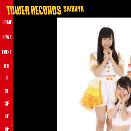
HOME
NEWS
EVENT
♪
B1F
1F
2F
3F
4F
♪
5F