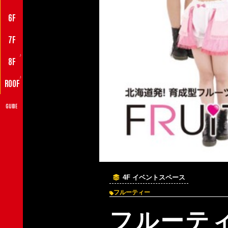
6F
7F
♪
8F
♪
ROOF
GUIDE
4F イベントスペース
フルーティー
フルーティー