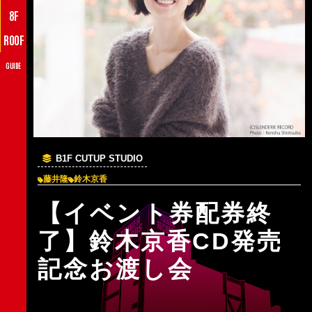
8F
ROOF
GUIDE
B1F CUTUP STUDIO
藤井隆
鈴木京香
【イベント券配券終
了】鈴木京香CD発売
記念お渡し会