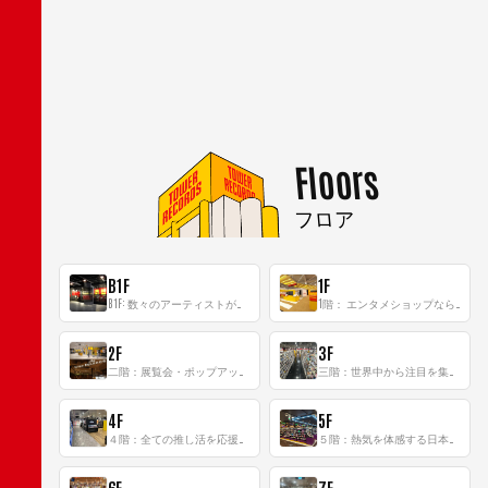
Floors
フロア
B1F
1F
B1F: 数々のアーティストが立った、インストアイベントの聖地！
1階： エンタメショップならではのイマーシブ空間
2F
3F
二階：展覧会・ポップアップストア等を開催！大型催事スペース「TOWER SPACE SHIBUYA」
三階：世界中から注目を集める〈日本のポップカルチャー〉の発信基地！
4F
5F
４階：全ての推し活を応援するフロア！
５階：熱気を体感する日本一のK-POP空間！
6F
7F