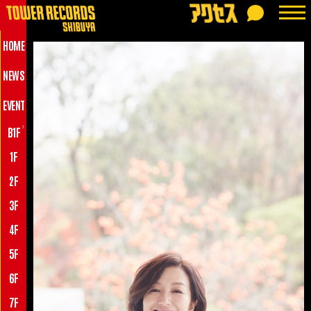
HOME
NEWS
EVENT
♪
B1F
1F
2F
3F
4F
5F
6F
7F