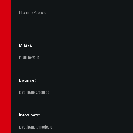
Home
About
Mikiki:
mikiki.tokyo.jp
bounce:
tower.jp/mag/bounce
intoxicate:
tower.jp/mag/intoxicate