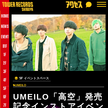
HOME
NEWS
EVENT
B1F
1F
2F
3F
5F イベントスペース
4F
UMEILO
♪
5F
UMEILO「高空」発売
6F
記念インストアイベン
7F