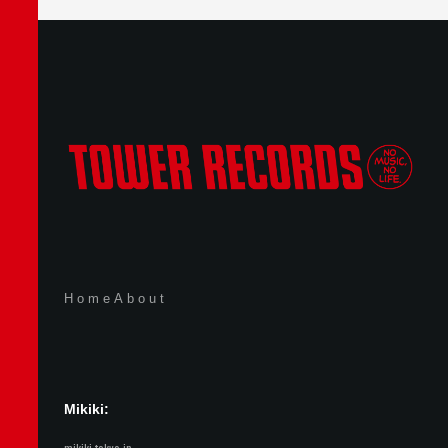
Home
About
Mikiki: