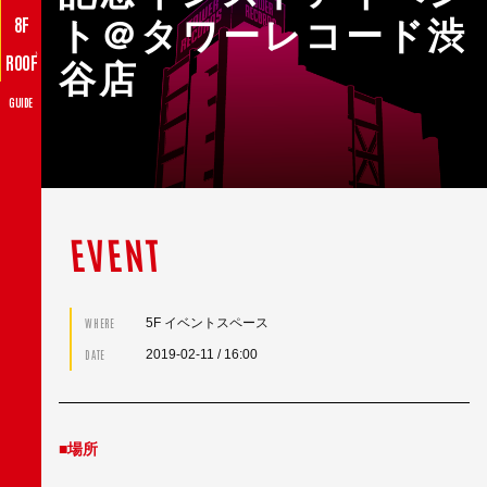
8F
ト＠タワーレコード渋
♪
ROOF
谷店
GUIDE
EVENT
5F イベントスペース
WHERE
2019-02-11
/ 16:00
DATE
■場所