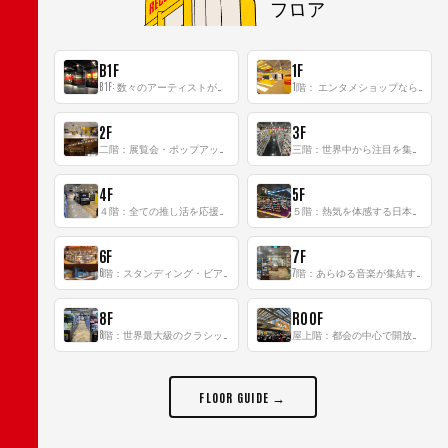
フロア
B1F
1F
B1F: 数々のアーティストが立った、インストアイベントの聖地！
1階： エンタメショップならではのイマーシブ空間
2F
3F
二階：展覧会・ポップアップストア等を開催！大型催事スペース「TOWER SPACE SHIBUYA」
三階：世界中から注目を集める〈日本のポップカルチャー〉の発信基地！
4F
5F
４階：全ての推し活を応援するフロア！
５階：熱気を体感する日本一のK-POP空間！
6F
7F
6階：スタンディング・ビアバーを新設した日本最大規模のレコード専門フロア！
7階：あらゆる音楽が集結する最多ジャンルフロア！
8F
ROOF
8階：世界最大級のクラシック音楽専門フロア！
屋上階：都会の中心で開放感あふれるルーフトップイベントスペース
FLOOR GUIDE →