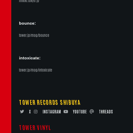
mikiki.tokyo.jp
bounce:
tower.jp/mag/bounce
intoxicate:
tower.jp/mag/intoxicate
TOWER RECORDS SHIBUYA
X
INSTAGRAM
YOUTUBE
THREADS
TOWER VINYL