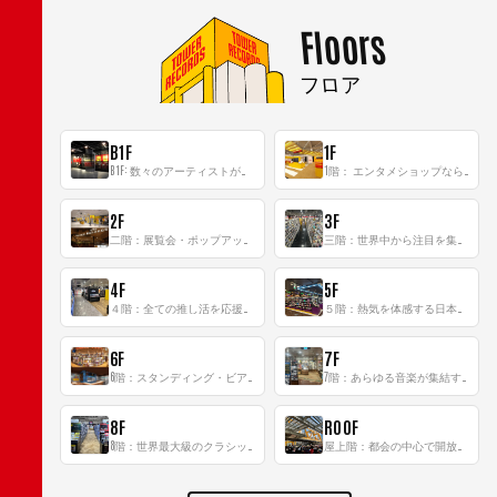
Floors
フロア
B1F
1F
B1F: 数々のアーティストが立った、インストアイベントの聖地！
1階： エンタメショップならではのイマーシブ空間
2F
3F
二階：展覧会・ポップアップストア等を開催！大型催事スペース「TOWER SPACE SHIBUYA」
三階：世界中から注目を集める〈日本のポップカルチャー〉の発信基地！
4F
5F
４階：全ての推し活を応援するフロア！
５階：熱気を体感する日本一のK-POP空間！
6F
7F
6階：スタンディング・ビアバーを新設した日本最大規模のレコード専門フロア！
7階：あらゆる音楽が集結する最多ジャンルフロア！
8F
ROOF
8階：世界最大級のクラシック音楽専門フロア！
屋上階：都会の中心で開放感あふれるルーフトップイベントスペース