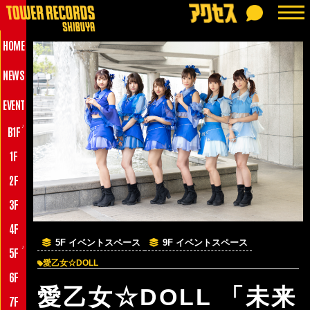
HOME
NEWS
EVENT
♪
B1F
1F
2F
3F
4F
5F イベントスペース
9F イベントスペース
♪
5F
愛乙女☆DOLL
6F
愛乙女☆DOLL 「未来
7F