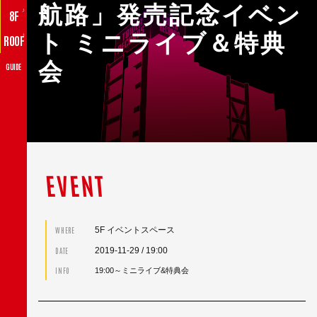
航路」発売記念イベン
♪
8F
ト ミニライブ＆特典
♪
ROOF
会
GUIDE
EVENT
5F イベントスペース
WHERE
2019-11-29
/ 19:00
DATE
INFO
19:00～ミニライブ&特典会