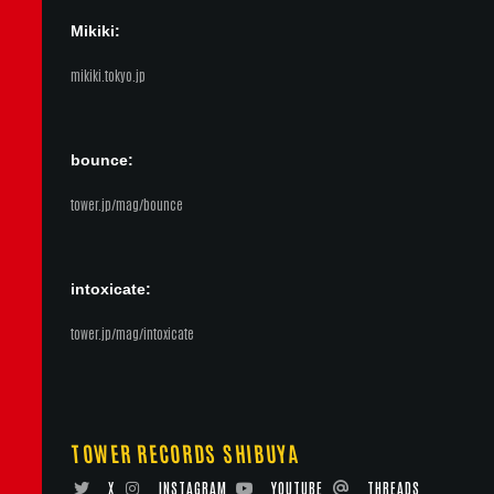
Mikiki:
mikiki.tokyo.jp
bounce:
tower.jp/mag/bounce
intoxicate:
tower.jp/mag/intoxicate
TOWER RECORDS SHIBUYA
X
INSTAGRAM
YOUTUBE
THREADS