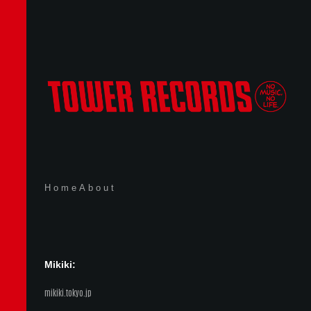
Home
About
Mikiki:
mikiki.tokyo.jp