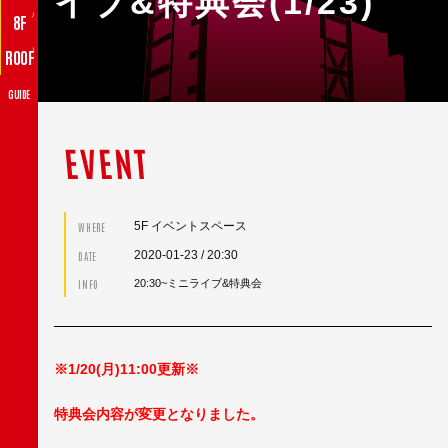
イブ&特典会(1/23)
♪
8F
♪
ROOF
GUIDE
EVENT
5F イベントスペース
WHERE
2020-01-23
/ 20:30
DATE
INFO
20:30~ミニライブ&特典会
※1/20(月)11:00更新※
特典会内容が変更となりました。