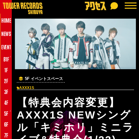
HOME
NEWS
EVENT
♪
B1F
1F
5F イベントスペース
2F
AXXX1S
3F
【特典会内容変更】
4F
♪
AXXX1S NEWシング
5F
6F
ル「キミホリ」ミニラ
7F