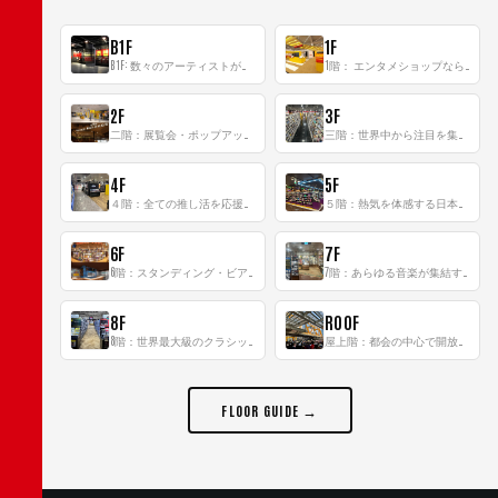
B1F
1F
B1F: 数々のアーティストが立った、インストアイベントの聖地！
1階： エンタメショップならではのイマーシブ空間
2F
3F
二階：展覧会・ポップアップストア等を開催！大型催事スペース「TOWER SPACE SHIBUYA」
三階：世界中から注目を集める〈日本のポップカルチャー〉の発信基地！
4F
5F
４階：全ての推し活を応援するフロア！
５階：熱気を体感する日本一のK-POP空間！
6F
7F
6階：スタンディング・ビアバーを新設した日本最大規模のレコード専門フロア！
7階：あらゆる音楽が集結する最多ジャンルフロア！
8F
ROOF
8階：世界最大級のクラシック音楽専門フロア！
屋上階：都会の中心で開放感あふれるルーフトップイベントスペース
FLOOR GUIDE →