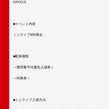
AXXX1S
■イベント内容
ミニライブ&特典会
■配券種類
＜整理番号付優先入場券＞
＜特典券＞
■ミニライブ入場方法