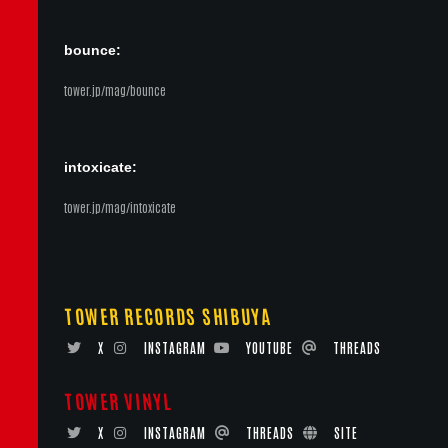
bounce:
tower.jp/mag/bounce
intoxicate:
tower.jp/mag/intoxicate
TOWER RECORDS SHIBUYA
X
INSTAGRAM
YOUTUBE
THREADS
TOWER VINYL
X
INSTAGRAM
THREADS
SITE