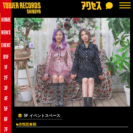
HOME
NEWS
EVENT
B1F
1F
2F
3F
4F
♪
5F
5F イベントスペース
6F
赤頬思春期
7F