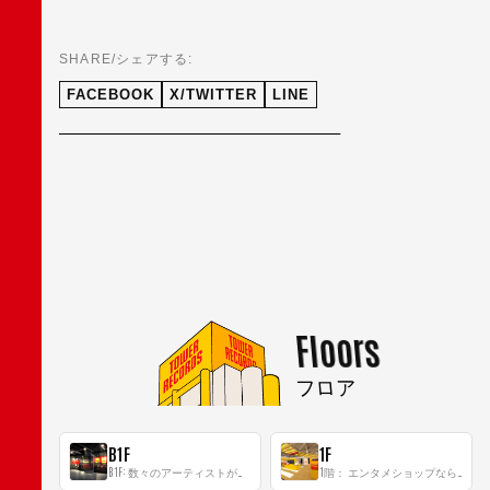
SHARE/シェアする:
FACEBOOK
X/TWITTER
LINE
Floors
フロア
B1F
1F
B1F: 数々のアーティストが立った、インストアイベントの聖地！
1階： エンタメショップならではのイマーシブ空間