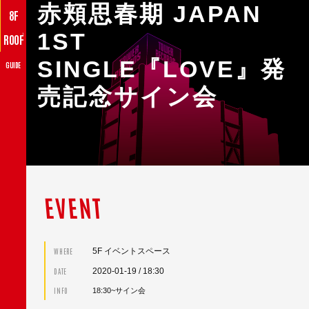
赤頬思春期 JAPAN
8F
1ST
♪
ROOF
SINGLE『LOVE』発
GUIDE
売記念サイン会
EVENT
5F イベントスペース
WHERE
2020-01-19
/ 18:30
DATE
INFO
18:30~サイン会