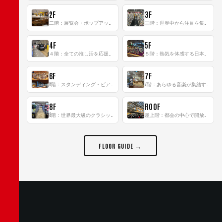
2F
3F
二階：展覧会・ポップアップストア等を開催！大型催事スペース「TOWER SPACE SHIBUYA」
三階：世界中から注目を集める〈日本のポップカルチャー〉の発信基地！
4F
5F
４階：全ての推し活を応援するフロア！
５階：熱気を体感する日本一のK-POP空間！
6F
7F
6階：スタンディング・ビアバーを新設した日本最大規模のレコード専門フロア！
7階：あらゆる音楽が集結する最多ジャンルフロア！
8F
ROOF
8階：世界最大級のクラシック音楽専門フロア！
屋上階：都会の中心で開放感あふれるルーフトップイベントスペース
FLOOR GUIDE →