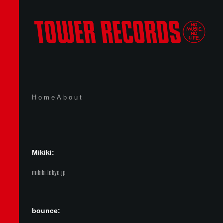
Home
About
Mikiki:
mikiki.tokyo.jp
bounce: