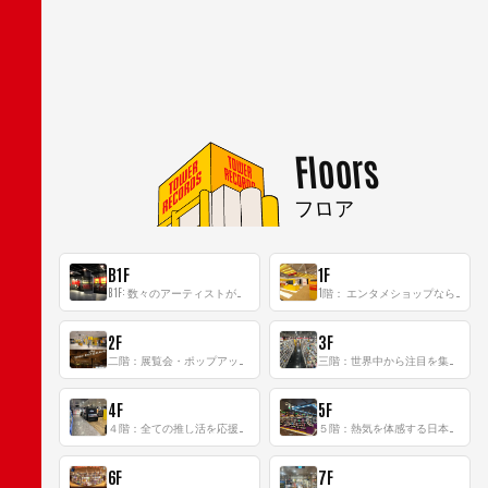
Floors
フロア
B1F
1F
B1F: 数々のアーティストが立った、インストアイベントの聖地！
1階： エンタメショップならではのイマーシブ空間
2F
3F
二階：展覧会・ポップアップストア等を開催！大型催事スペース「TOWER SPACE SHIBUYA」
三階：世界中から注目を集める〈日本のポップカルチャー〉の発信基地！
4F
5F
４階：全ての推し活を応援するフロア！
５階：熱気を体感する日本一のK-POP空間！
6F
7F