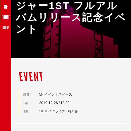
ジャー1ST フルアル
♪
8F
バムリリース記念イベ
♪
ROOF
ント
GUIDE
EVENT
5F イベントスペース
WHERE
2019-12-26
/ 18:30
DATE
INFO
18:30~ミニライブ・特典会