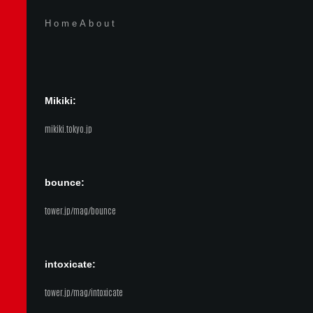
Home
About
Mikiki:
mikiki.tokyo.jp
bounce:
tower.jp/mag/bounce
intoxicate:
tower.jp/mag/intoxicate