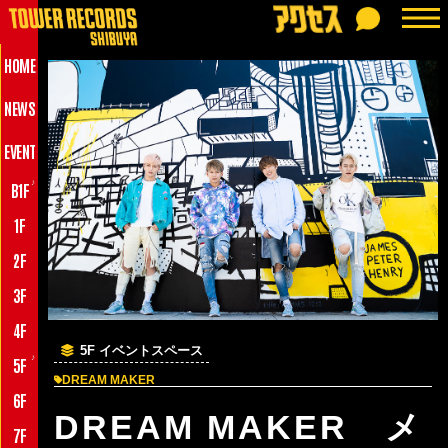
HOME
NEWS
EVENT
♪
B1F
1F
2F
3F
4F
5F イベントスペース
♪
5F
DREAM MAKER
6F
DREAM MAKER メ
7F