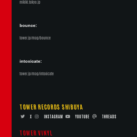
mikiki.tokyo.jp
bounce:
tower.jp/mag/bounce
intoxicate:
tower.jp/mag/intoxicate
TOWER RECORDS SHIBUYA
X
INSTAGRAM
YOUTUBE
THREADS
TOWER VINYL