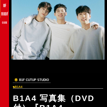
8F
♪
ROOF
GUIDE
B1F CUTUP STUDIO
B1A4
B1A4 写真集（DVD