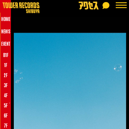
HOME
NEWS
EVENT
B1F
1F
2F
3F
4F
♪
5F
6F
7F