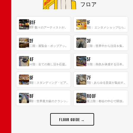
フロア
B1F
1F
B1F: 数々のアーティストが立った、インストアイベントの聖地！
1階： エンタメショップならではのイマーシブ空間
2F
3F
二階：展覧会・ポップアップストア等を開催！大型催事スペース「TOWER SPACE SHIBUYA」
三階：世界中から注目を集める〈日本のポップカルチャー〉の発信基地！
4F
5F
４階：全ての推し活を応援するフロア！
５階：熱気を体感する日本一のK-POP空間！
6F
7F
6階：スタンディング・ビアバーを新設した日本最大規模のレコード専門フロア！
7階：あらゆる音楽が集結する最多ジャンルフロア！
8F
ROOF
8階：世界最大級のクラシック音楽専門フロア！
屋上階：都会の中心で開放感あふれるルーフトップイベントスペース
FLOOR GUIDE →