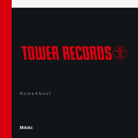
Home
About
Mikiki: