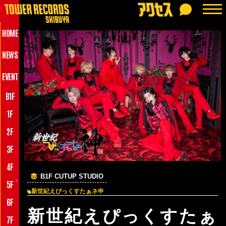
HOME
NEWS
EVENT
B1F
1F
2F
3F
4F
B1F CUTUP STUDIO
♪
5F
新世紀えぴっくすたぁネ申
6F
新世紀えぴっくすたぁ
7F