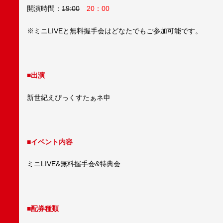
開演時間：
19:00
20：00
※ミニLIVEと無料握手会はどなたでもご参加可能です。
■出演
新世紀えぴっくすたぁネ申
■イベント内容
ミニLIVE&無料握手会&特典会
■配券種類