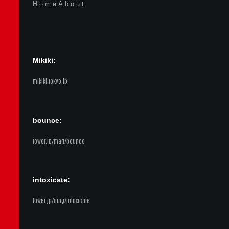
Home
About
Mikiki:
mikiki.tokyo.jp
bounce:
tower.jp/mag/bounce
intoxicate:
tower.jp/mag/intoxicate