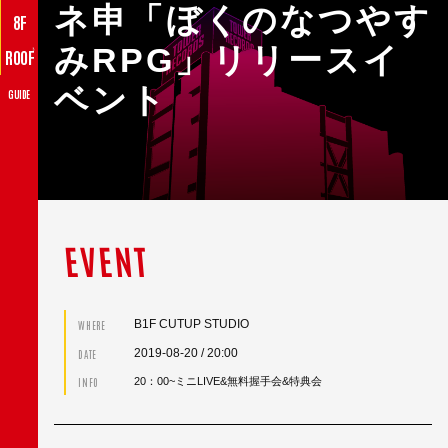
ネ申「ぼくのなつやす
8F
みRPG」リリースイ
♪
ROOF
ベント
GUIDE
EVENT
B1F CUTUP STUDIO
WHERE
2019-08-20
/ 20:00
DATE
INFO
20：00~ミニLIVE&無料握手会&特典会