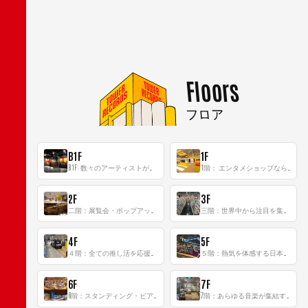
Floors
フロア
B1F
1F
B1F: 数々のアーティストが立った、インストアイベントの聖地！
1階： エンタメショップならではのイマーシブ空間
2F
3F
二階：展覧会・ポップアップストア等を開催！大型催事スペース「TOWER SPACE SHIBUYA」
三階：世界中から注目を集める〈日本のポップカルチャー〉の発信基地！
4F
5F
４階：全ての推し活を応援するフロア！
５階：熱気を体感する日本一のK-POP空間！
6F
7F
6階：スタンディング・ビアバーを新設した日本最大規模のレコード専門フロア！
7階：あらゆる音楽が集結する最多ジャンルフロア！