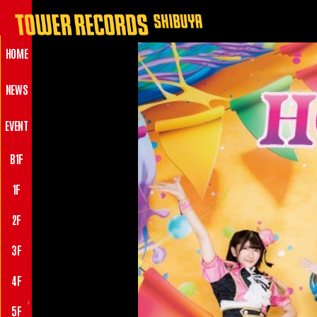
HOME
NEWS
EVENT
B1F
1F
2F
3F
4F
♪
5F