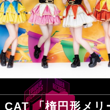
OG CAT 「楕円形メ