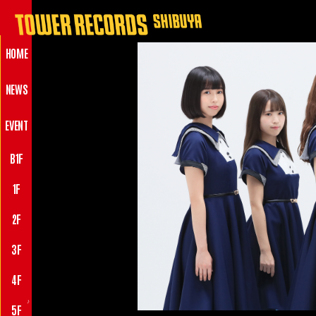
HOME
NEWS
EVENT
B1F
1F
2F
3F
4F
♪
5F