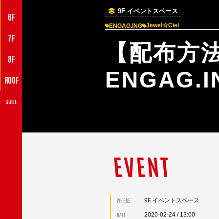
9F イベントスペース
6F
Jewel☆Ciel
ENGAG.ING
7F
【配布方法
8F
ENGAG
♪
ROOF
GUIDE
EVENT
9F イベントスペース
WHERE
2020-02-24
/ 13:00
DATE