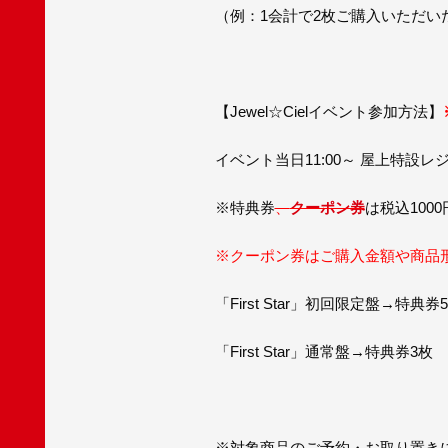
（例：1会計で2枚ご購入いただい
【Jewel☆Cielイベント参加方法】
イベント当日11:00～ 屋上特
※特典券
、
クーポン券
は税込100
※クーポン券はご購入金額や商品
「First Star」初回限定盤→特典券
「First Star」通常盤→特典券3枚
※対象商品のご予約・お取り置き