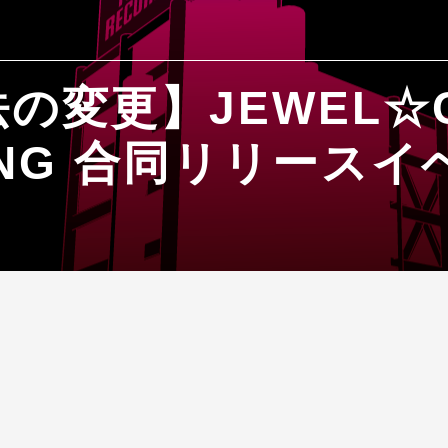
の変更】JEWEL☆C
.ING 合同リリース