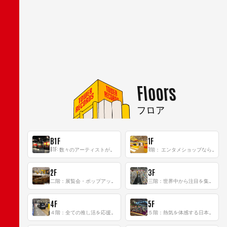
Floors
フロア
B1F
1F
B1F: 数々のアーティストが立った、インストアイベントの聖地！
1階： エンタメショップならではのイマーシブ空間
2F
3F
二階：展覧会・ポップアップストア等を開催！大型催事スペース「TOWER SPACE SHIBUYA」
三階：世界中から注目を集める〈日本のポップカルチャー〉の発信基地！
4F
5F
４階：全ての推し活を応援するフロア！
５階：熱気を体感する日本一のK-POP空間！