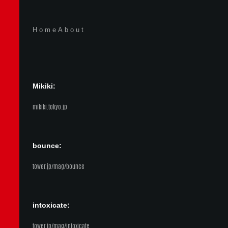
Home
About
Mikiki:
mikiki.tokyo.jp
bounce:
tower.jp/mag/bounce
intoxicate:
tower.jp/mag/intoxicate