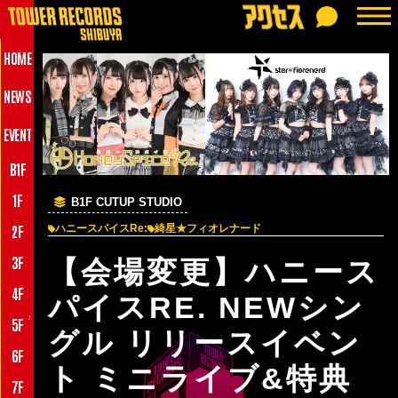
HOME
NEWS
EVENT
B1F
1F
B1F CUTUP STUDIO
2F
ハニースパイスRe:
綺星★フィオレナード
3F
【会場変更】ハニース
4F
パイスRE. NEWシン
♪
5F
グル リリースイベン
6F
ト ミニライブ&特典
7F