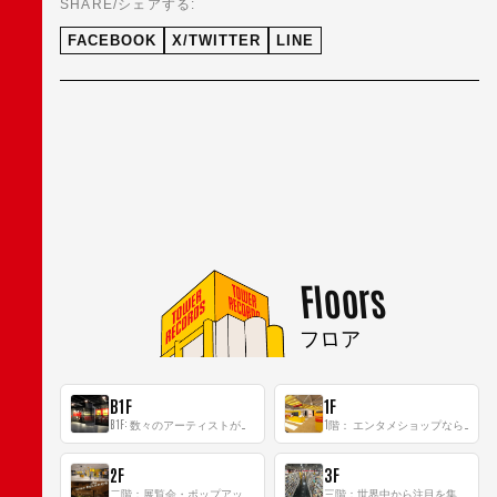
SHARE/シェアする:
FACEBOOK
X/TWITTER
LINE
Floors
フロア
B1F
1F
B1F: 数々のアーティストが立った、インストアイベントの聖地！
1階： エンタメショップならではのイマーシブ空間
2F
3F
二階：展覧会・ポップアップストア等を開催！大型催事スペース「TOWER SPACE SHIBUYA」
三階：世界中から注目を集める〈日本のポップカルチャー〉の発信基地！