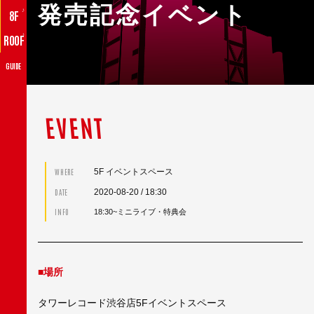
発売記念イベント
♪
8F
♪
ROOF
GUIDE
EVENT
5F イベントスペース
WHERE
2020-08-20
/ 18:30
DATE
INFO
18:30~ミニライブ・特典会
■場所
タワーレコード渋谷店5Fイベントスペース