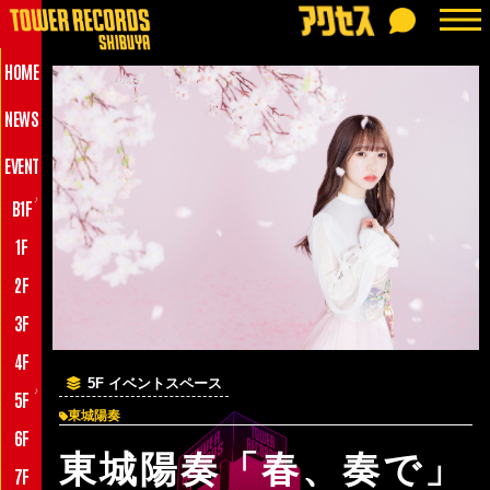
HOME
NEWS
EVENT
♪
B1F
1F
2F
3F
4F
5F イベントスペース
♪
5F
東城陽奏
6F
東城陽奏「春、奏で」
7F