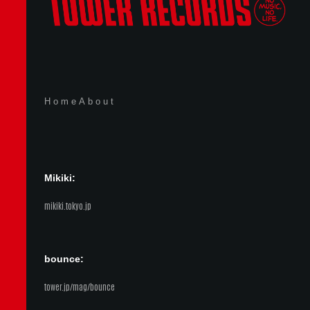
Home
About
Mikiki:
mikiki.tokyo.jp
bounce:
tower.jp/mag/bounce