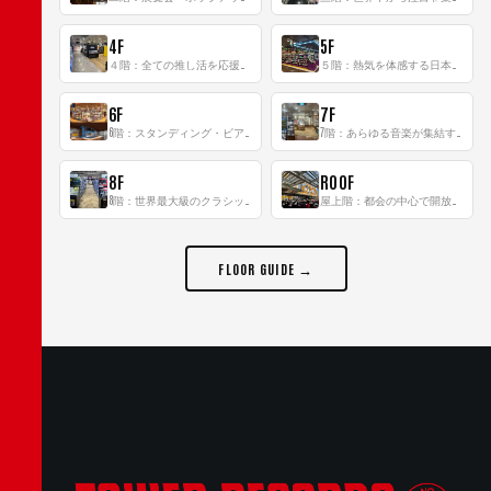
4F
5F
４階：全ての推し活を応援するフロア！
５階：熱気を体感する日本一のK-POP空間！
6F
7F
6階：スタンディング・ビアバーを新設した日本最大規模のレコード専門フロア！
7階：あらゆる音楽が集結する最多ジャンルフロア！
8F
ROOF
8階：世界最大級のクラシック音楽専門フロア！
屋上階：都会の中心で開放感あふれるルーフトップイベントスペース
FLOOR GUIDE →