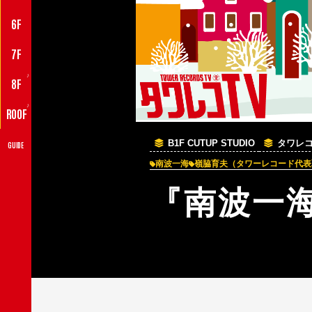
6F
7F
♪
8F
♪
ROOF
B1F CUTUP STUDIO
タワレコ
GUIDE
南波一海
嶺脇育夫（タワーレコード代表
『南波一