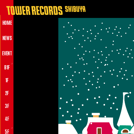
HOME
NEWS
EVENT
♪
B1F
1F
2F
3F
4F
♪
5F