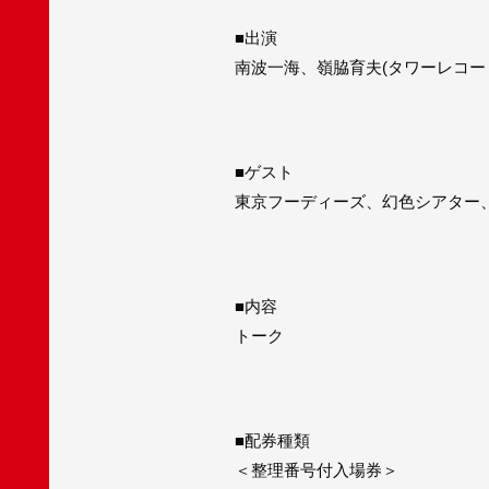
■出演
南波一海、嶺脇育夫(タワーレコー
■ゲスト
東京フーディーズ、幻色シアター
■内容
トーク
■配券種類
＜整理番号付入場券＞