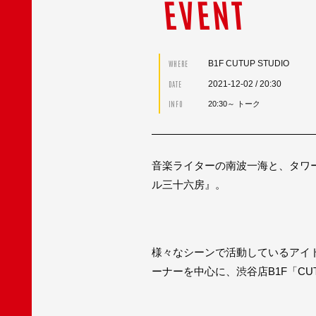
EVENT
B1F CUTUP STUDIO
WHERE
2021-12-02
/ 20:30
DATE
INFO
20:30～ トーク
音楽ライターの南波一海と、タワ
ル三十六房』。
様々なシーンで活動しているアイ
ーナーを中心に、渋谷店B1F「CU