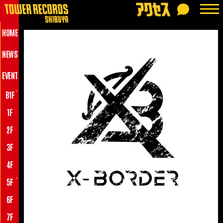
HOME
NEWS
EVENT
♪
B1F
1F
2F
3F
4F
♪
5F
6F
7F