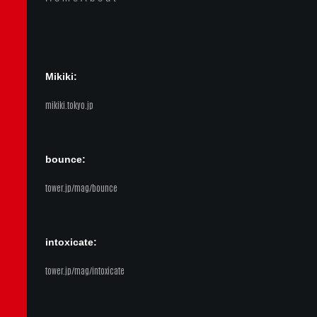
Mikiki:
mikiki.tokyo.jp
bounce:
tower.jp/mag/bounce
intoxicate:
tower.jp/mag/intoxicate