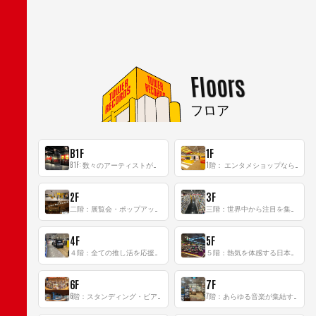
Floors
フロア
B1F
1F
B1F: 数々のアーティストが立った、インストアイベントの聖地！
1階： エンタメショップならではのイマーシブ空間
2F
3F
二階：展覧会・ポップアップストア等を開催！大型催事スペース「TOWER SPACE SHIBUYA」
三階：世界中から注目を集める〈日本のポップカルチャー〉の発信基地！
4F
5F
４階：全ての推し活を応援するフロア！
５階：熱気を体感する日本一のK-POP空間！
6F
7F
6階：スタンディング・ビアバーを新設した日本最大規模のレコード専門フロア！
7階：あらゆる音楽が集結する最多ジャンルフロア！