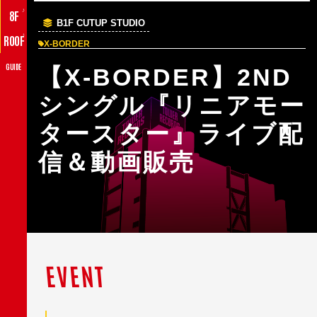
♪
8F
B1F CUTUP STUDIO
♪
ROOF
X-BORDER
GUIDE
【X-BORDER】2ND
シングル『リニアモー
タースター』ライブ配
信＆動画販売
EVENT