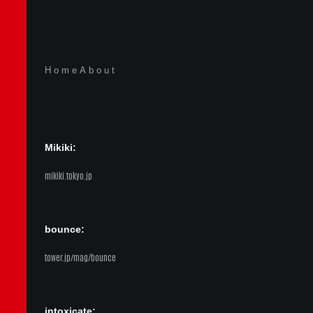
Home
About
Mikiki:
mikiki.tokyo.jp
bounce:
tower.jp/mag/bounce
intoxicate: