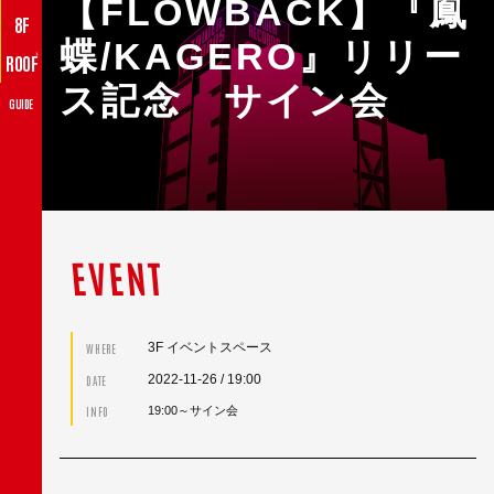
【FLOWBACK】『鳳
8F
蝶/KAGERO』リリー
♪
ROOF
ス記念 サイン会
GUIDE
EVENT
3F イベントスペース
WHERE
2022-11-26
/ 19:00
DATE
INFO
19:00～サイン会