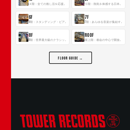
４階：全ての推し活を応援するフロア！
５階：熱気を体感する日本一のK-POP空間！
6F
7F
6階：スタンディング・ビアバーを新設した日本最大規模のレコード専門フロア！
7階：あらゆる音楽が集結する最多ジャンルフロア！
8F
ROOF
8階：世界最大級のクラシック音楽専門フロア！
屋上階：都会の中心で開放感あふれるルーフトップイベントスペース
FLOOR GUIDE →