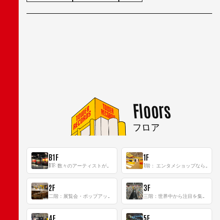
Floors
フロア
B1F
1F
B1F: 数々のアーティストが立った、インストアイベントの聖地！
1階： エンタメショップならではのイマーシブ空間
2F
3F
二階：展覧会・ポップアップストア等を開催！大型催事スペース「TOWER SPACE SHIBUYA」
三階：世界中から注目を集める〈日本のポップカルチャー〉の発信基地！
4F
5F