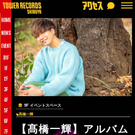
HOME
NEWS
EVENT
B1F
1F
2F
3F
4F
9F イベントスペース
♪
5F
髙橋一輝
6F
【髙橋一輝】アルバム
7F