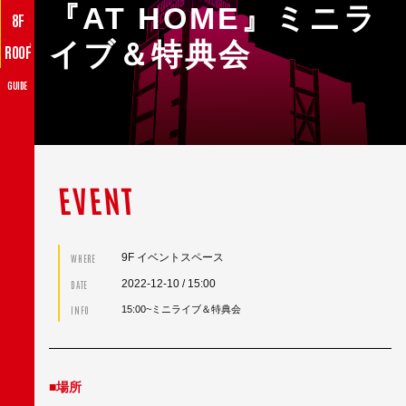
『AT HOME』ミニラ
8F
イブ＆特典会
♪
ROOF
GUIDE
EVENT
9F イベントスペース
WHERE
2022-12-10
/ 15:00
DATE
INFO
15:00~ミニライブ＆特典会
■場所