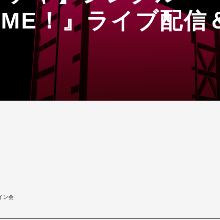
OME！』ライブ配
イン会