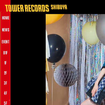
HOME
NEWS
EVENT
B1F
1F
2F
3F
4F
♪
5F