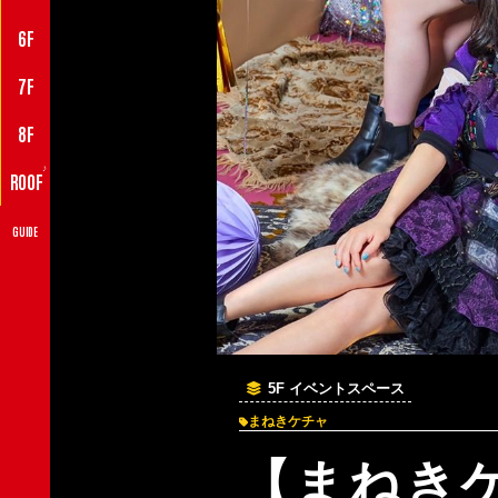
6F
7F
8F
♪
ROOF
GUIDE
5F イベントスペース
まねきケチャ
【まねき