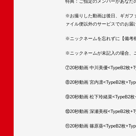
特典：ご指定のメンバーがあなたの
※お撮りした動画は後日、ギガフ
ァイル便以外のサービスでのお届
※ニックネームを忘れずに【備考
※ニックネームが未記入の場合、
⑦20秒動画 中川美優<TypeB2枚+T
⑧20秒動画 宮内凛<TypeB2枚+Typ
⑨20秒動画 松下玲緒菜<TypeB2枚+
⑩20秒動画 深瀬美桜<TypeB2枚+T
⑪20秒動画 篠原葵<TypeB2枚+Typ