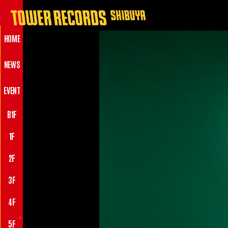
HOME
NEWS
EVENT
B1F
1F
2F
3F
4F
♪
5F