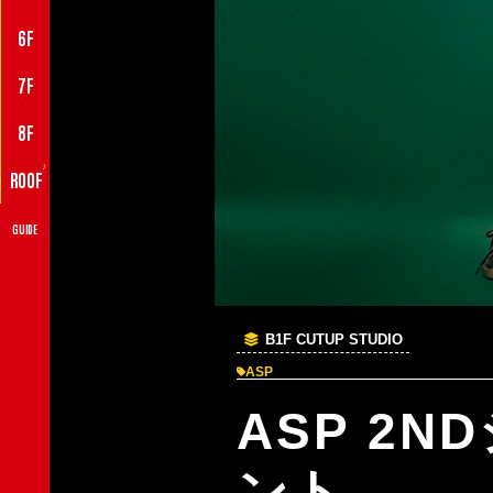
6F
7F
8F
♪
ROOF
GUIDE
B1F CUTUP STUDIO
ASP
ASP 2
ント